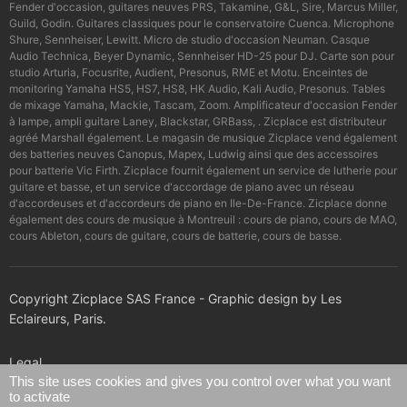
Fender d'occasion, guitares neuves PRS, Takamine, G&L, Sire, Marcus Miller,
Guild, Godin. Guitares classiques pour le conservatoire Cuenca. Microphone
Shure, Sennheiser, Lewitt. Micro de studio d'occasion Neuman. Casque
Audio Technica, Beyer Dynamic, Sennheiser HD-25 pour DJ. Carte son pour
studio Arturia, Focusrite, Audient, Presonus, RME et Motu. Enceintes de
monitoring Yamaha HS5, HS7, HS8, HK Audio, Kali Audio, Presonus. Tables
de mixage Yamaha, Mackie, Tascam, Zoom. Amplificateur d'occasion Fender
à lampe, ampli guitare Laney, Blackstar, GRBass, . Zicplace est distributeur
agréé Marshall également. Le magasin de musique Zicplace vend également
des batteries neuves Canopus, Mapex, Ludwig ainsi que des accessoires
pour batterie Vic Firth. Zicplace fournit également un service de lutherie pour
guitare et basse, et un service d'accordage de piano avec un réseau
d'accordeuses et d'accordeurs de piano en Ile-De-France. Zicplace donne
également des cours de musique à Montreuil : cours de piano, cours de MAO,
cours Ableton, cours de guitare, cours de batterie, cours de basse.
Copyright Zicplace SAS France - Graphic design by Les
Eclaireurs, Paris.
Legal
This site uses cookies and gives you control over what you want
to activate
Confidentiality policy