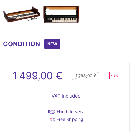
Item
1
CONDITION
of
NEW
2
1 499,00 €
1 795,00 €
-16%
VAT included
Hand delivery
Free Shipping