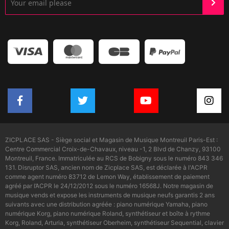
ZICPLACE SAS - Siège social et Magasin de Musique Montreuil Paris-Est :
Centre Commercial Croix-de-Chavaux, niveau -1, 2 Blvd de Chanzy, 93100
Montreuil, France. Immatriculée au RCS de Bobigny sous le numéro 843 346
131. Disruptor SAS, ancien nom de Zicplace SAS, est déclarée à l'ACPR
comme agent numéro 83712 de Lemon Way, établissement de paiement
agréé par l’ACPR le 24/12/2012 sous le numéro 16568J. Notre magasin de
musique vends et expose les instruments de musique neufs garantis 2 ans
suivants avec une distribution agréée : piano numérique Yamaha, piano
numérique Korg, piano numérique Roland, synthétiseur et boîte à rythme
Korg, Roland, Arturia, synthétiseur Oberheim, synthétiseur Sequential, clavier