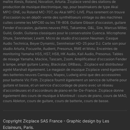
maître Alesis, Roland, Novation, Arturia. Zicplace vend des stations de
production de musique électronique, rap, pour beatmakers de type Akai
MPC-ONE, ou Roland MC-707, ou Akai MPC-LIVE. Plus rarement on trouve
d'occasion ou en dépôt-vente des synthétiseurs vintage ou des machines
cultes comme les MPC60 ou les TR-808. Guitare Gibson d'occasion, guitare
Fender d'occasion, guitares neuves PRS, Takamine, G&L, Sire, Marcus Miller,
Guild, Godin. Guitares classiques pour le conservatoire Cuenca. Microphone
Shure, Sennheiser, Lewitt. Micro de studio d'occasion Neuman. Casque
Audio Technica, Beyer Dynamic, Sennheiser HD-25 pour DJ. Carte son pour
studio Arturia, Focusrite, Audient, Presonus, RME et Motu. Enceintes de
monitoring Yamaha HS5, HS7, HS8, HK Audio, Kali Audio, Presonus. Tables
de mixage Yamaha, Mackie, Tascam, Zoom. Amplificateur d'occasion Fender
à lampe, ampli guitare Laney, Blackstar, GRBass, . Zicplace est distributeur
agréé Marshall également. Le magasin de musique Zicplace vend également
des batteries neuves Canopus, Mapex, Ludwig ainsi que des accessoires
pour batterie Vic Firth. Zicplace fournit également un service de lutherie pour
guitare et basse, et un service d'accordage de piano avec un réseau
d'accordeuses et d'accordeurs de piano en Ile-De-France. Zicplace donne
également des cours de musique à Montreuil : cours de piano, cours de MAO,
cours Ableton, cours de guitare, cours de batterie, cours de basse.
Copyright Zicplace SAS France - Graphic design by Les
Eclaireurs, Paris.