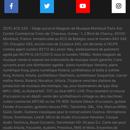
ZICPLACE SAS - Siège social et Magasin de Musique Montreuil Paris-Est :
Centre Commercial Croix-de-Chavaux, niveau -1, 2 Blvd de Chanzy, 93100
Montreuil, France. Immatriculée au RCS de Bobigny sous le numéro 843 346
131. Disruptor SAS, ancien nom de Zicplace SAS, est déclarée à l'ACPR
comme agent numéro 83712 de Lemon Way, établissement de paiement
agréé par l’ACPR le 24/12/2012 sous le numéro 16568J. Notre magasin de
musique vends et expose les instruments de musique neufs garantis 2 ans
suivants avec une distribution agréée : piano numérique Yamaha, piano
numérique Korg, piano numérique Roland, synthétiseur et boîte à rythme
Korg, Roland, Arturia, synthétiseur Oberheim, synthétiseur Sequential, clavier
maître Alesis, Roland, Novation, Arturia. Zicplace vend des stations de
production de musique électronique, rap, pour beatmakers de type Akai
MPC-ONE, ou Roland MC-707, ou Akai MPC-LIVE. Plus rarement on trouve
d'occasion ou en dépôt-vente des synthétiseurs vintage ou des machines
cultes comme les MPC60 ou les TR-808. Guitare Gibson d'occasion, guitare
Fender d'occasion, guitares neuves PRS, Takamine, G&L, Sire, Marcus Miller,
Guild, Godin. Guitares classiques pour le conservatoire Cuenca. Microphone
Shure, Sennheiser, Lewitt. Micro de studio d'occasion Neuman. Casque
Audio Technica, Beyer Dynamic, Sennheiser HD-25 pour DJ. Carte son pour
studio Arturia, Focusrite, Audient, Presonus, RME et Motu. Enceintes de