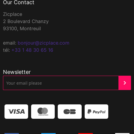
Our Contact
Zicplace
2 Boulevard Chanzy
93100, Montreuil
email:
bonjour@zicplace.com
tél:
+33 1 48 30 65 16
Newsletter