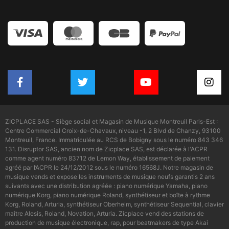
ZICPLACE SAS - Siège social et Magasin de Musique Montreuil Paris-Est :
Centre Commercial Croix-de-Chavaux, niveau -1, 2 Blvd de Chanzy, 93100
Montreuil, France. Immatriculée au RCS de Bobigny sous le numéro 843 346
131. Disruptor SAS, ancien nom de Zicplace SAS, est déclarée à l'ACPR
comme agent numéro 83712 de Lemon Way, établissement de paiement
agréé par l’ACPR le 24/12/2012 sous le numéro 16568J. Notre magasin de
musique vends et expose les instruments de musique neufs garantis 2 ans
suivants avec une distribution agréée : piano numérique Yamaha, piano
numérique Korg, piano numérique Roland, synthétiseur et boîte à rythme
Korg, Roland, Arturia, synthétiseur Oberheim, synthétiseur Sequential, clavier
maître Alesis, Roland, Novation, Arturia. Zicplace vend des stations de
production de musique électronique, rap, pour beatmakers de type Akai