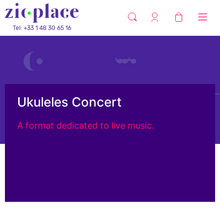
Tel: +33 1 48 30 65 16
Ukuleles Concert
A format dedicated to live music.