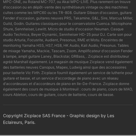
MPC-ONE, ou Roland MC-707, ou Akai MPC-LIVE. Plus rarement on trouve
d'occasion ou en dépôt-vente des synthétiseurs vintage ou des machines
cultes comme les MPC60 ou les TR-808. Guitare Gibson d'occasion, guitare
Fender d'occasion, guitares neuves PRS, Takamine, G&L, Sire, Marcus Miller,
Guild, Godin. Guitares classiques pour le conservatoire Cuenca. Microphone
Shure, Sennheiser, Lewitt. Micro de studio d'occasion Neuman. Casque
Audio Technica, Beyer Dynamic, Sennheiser HD-25 pour DJ. Carte son pour
studio Arturia, Focusrite, Audient, Presonus, RME et Motu. Enceintes de
monitoring Yamaha HS5, HS7, HS8, HK Audio, Kali Audio, Presonus. Tables
de mixage Yamaha, Mackie, Tascam, Zoom. Amplificateur d'occasion Fender
à lampe, ampli guitare Laney, Blackstar, GRBass, . Zicplace est distributeur
agréé Marshall également. Le magasin de musique Zicplace vend également
des batteries neuves Canopus, Mapex, Ludwig ainsi que des accessoires
pour batterie Vic Firth. Zicplace fournit également un service de lutherie pour
guitare et basse, et un service d'accordage de piano avec un réseau
d'accordeuses et d'accordeurs de piano en Ile-De-France. Zicplace donne
également des cours de musique à Montreuil : cours de piano, cours de MAO,
cours Ableton, cours de guitare, cours de batterie, cours de basse.
Copyright Zicplace SAS France - Graphic design by Les
Eclaireurs, Paris.