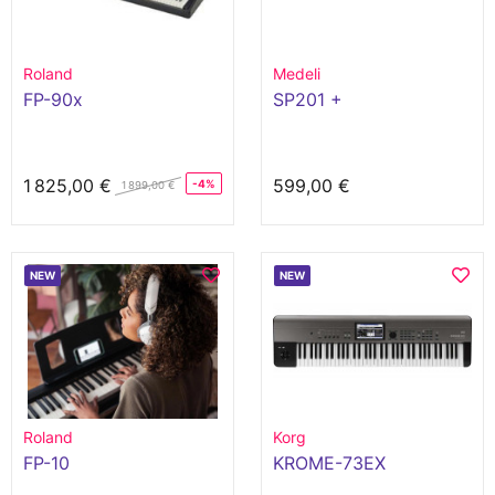
Roland
Medeli
FP-90x
SP201 +
1 825,00 €
599,00 €
-4%
1 899,00 €
NEW
NEW
Roland
Korg
FP-10
KROME-73EX