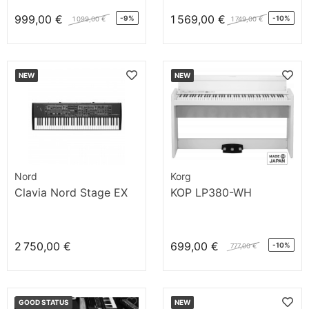
999,00 €
1 569,00 €
-9%
-10%
1 099,00 €
1 749,00 €
NEW
NEW
Nord
Korg
Clavia Nord Stage EX
KOP LP380-WH
2 750,00 €
699,00 €
-10%
777,00 €
GOOD STATUS
NEW