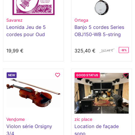
Savarez
Ortega
Leonida Jeu de 5
Banjo 5 cordes Series
cordes pour Oud
OBJ150-WB 5-string
19,99 €
325,40 €
-6%
347,49 €
NEW
GOOD STATUS
Vend̫ome
zic place
Violon série Orsigny
Location de façade
3/4
sono