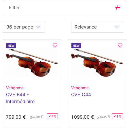
Filter
NEW
NEW
Vend̫ome
Vend̫ome
QVE B44 -
QVE C44
Intermédiaire
799,00 €
1 099,00 €
-14%
-13%
933,00 €
1 266,00 €