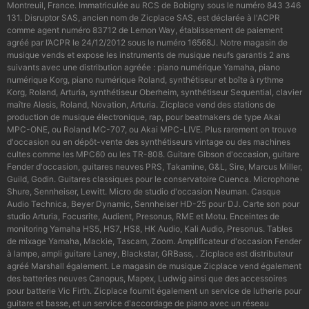
Montreuil, France. Immatriculée au RCS de Bobigny sous le numéro 843 346
131. Disruptor SAS, ancien nom de Zicplace SAS, est déclarée à l'ACPR
comme agent numéro 83712 de Lemon Way, établissement de paiement
agréé par l’ACPR le 24/12/2012 sous le numéro 16568J. Notre magasin de
musique vends et expose les instruments de musique neufs garantis 2 ans
suivants avec une distribution agréée : piano numérique Yamaha, piano
numérique Korg, piano numérique Roland, synthétiseur et boîte à rythme
Korg, Roland, Arturia, synthétiseur Oberheim, synthétiseur Sequential, clavier
maître Alesis, Roland, Novation, Arturia. Zicplace vend des stations de
production de musique électronique, rap, pour beatmakers de type Akai
MPC-ONE, ou Roland MC-707, ou Akai MPC-LIVE. Plus rarement on trouve
d'occasion ou en dépôt-vente des synthétiseurs vintage ou des machines
cultes comme les MPC60 ou les TR-808. Guitare Gibson d'occasion, guitare
Fender d'occasion, guitares neuves PRS, Takamine, G&L, Sire, Marcus Miller,
Guild, Godin. Guitares classiques pour le conservatoire Cuenca. Microphone
Shure, Sennheiser, Lewitt. Micro de studio d'occasion Neuman. Casque
Audio Technica, Beyer Dynamic, Sennheiser HD-25 pour DJ. Carte son pour
studio Arturia, Focusrite, Audient, Presonus, RME et Motu. Enceintes de
monitoring Yamaha HS5, HS7, HS8, HK Audio, Kali Audio, Presonus. Tables
de mixage Yamaha, Mackie, Tascam, Zoom. Amplificateur d'occasion Fender
à lampe, ampli guitare Laney, Blackstar, GRBass, . Zicplace est distributeur
agréé Marshall également. Le magasin de musique Zicplace vend également
des batteries neuves Canopus, Mapex, Ludwig ainsi que des accessoires
pour batterie Vic Firth. Zicplace fournit également un service de lutherie pour
guitare et basse, et un service d'accordage de piano avec un réseau