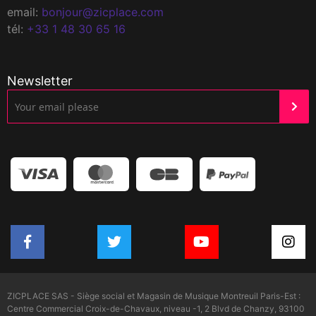
email:
bonjour@zicplace.com
tél:
+33 1 48 30 65 16
Newsletter
ZICPLACE SAS - Siège social et Magasin de Musique Montreuil Paris-Est :
Centre Commercial Croix-de-Chavaux, niveau -1, 2 Blvd de Chanzy, 93100