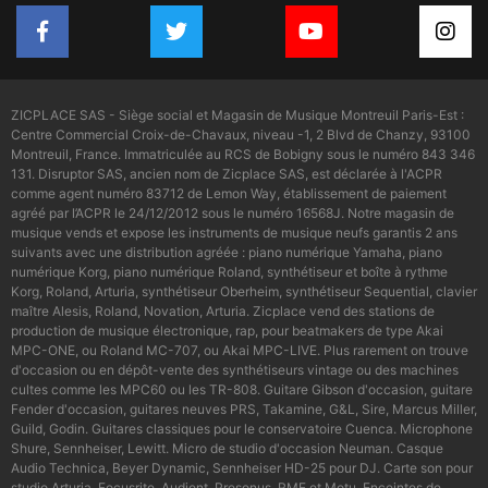
ZICPLACE SAS - Siège social et Magasin de Musique Montreuil Paris-Est :
Centre Commercial Croix-de-Chavaux, niveau -1, 2 Blvd de Chanzy, 93100
Montreuil, France. Immatriculée au RCS de Bobigny sous le numéro 843 346
131. Disruptor SAS, ancien nom de Zicplace SAS, est déclarée à l'ACPR
comme agent numéro 83712 de Lemon Way, établissement de paiement
agréé par l’ACPR le 24/12/2012 sous le numéro 16568J. Notre magasin de
musique vends et expose les instruments de musique neufs garantis 2 ans
suivants avec une distribution agréée : piano numérique Yamaha, piano
numérique Korg, piano numérique Roland, synthétiseur et boîte à rythme
Korg, Roland, Arturia, synthétiseur Oberheim, synthétiseur Sequential, clavier
maître Alesis, Roland, Novation, Arturia. Zicplace vend des stations de
production de musique électronique, rap, pour beatmakers de type Akai
MPC-ONE, ou Roland MC-707, ou Akai MPC-LIVE. Plus rarement on trouve
d'occasion ou en dépôt-vente des synthétiseurs vintage ou des machines
cultes comme les MPC60 ou les TR-808. Guitare Gibson d'occasion, guitare
Fender d'occasion, guitares neuves PRS, Takamine, G&L, Sire, Marcus Miller,
Guild, Godin. Guitares classiques pour le conservatoire Cuenca. Microphone
Shure, Sennheiser, Lewitt. Micro de studio d'occasion Neuman. Casque
Audio Technica, Beyer Dynamic, Sennheiser HD-25 pour DJ. Carte son pour
studio Arturia, Focusrite, Audient, Presonus, RME et Motu. Enceintes de