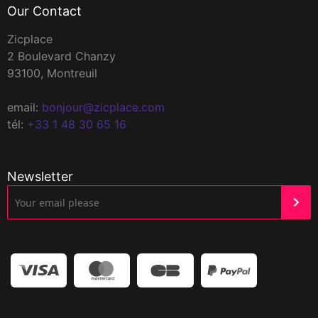
Our Contact
Zicplace
2 Boulevard Chanzy
93100, Montreuil
email:
bonjour@zicplace.com
tél:
+33 1 48 30 65 16
Newsletter