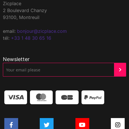
Zicplace
2 Boulevard Chanzy
93100, Montreuil
email:
bonjour@zicplace.com
tél:
+33 1 48 30 65 16
Newsletter