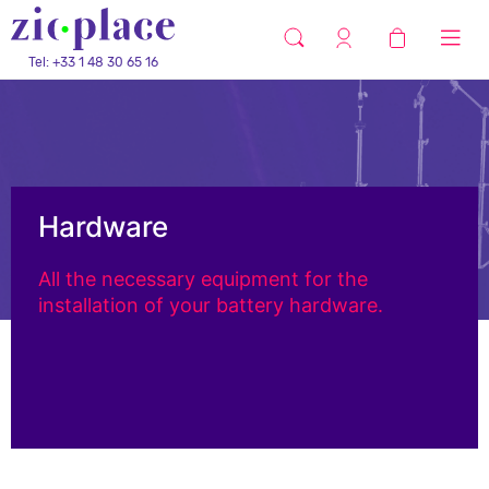
Tel: +33 1 48 30 65 16
Hardware
All the necessary equipment for the
installation of your battery hardware.