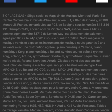
ZICPLACE SAS - Siège social et Magasin de Musique Montreuil Paris-Est :
Centre Commercial Croix-de-Chavaux, niveau -1, 2 Blvd de Chanzy, 93100
Montreuil, France. Immatriculée au RCS de Bobigny sous le numéro 843 346
131. Disruptor SAS, ancien nom de Zicplace SAS, est déclarée à l'ACPR
comme agent numéro 83712 de Lemon Way, établissement de paiement
agréé par l’ACPR le 24/12/2012 sous le numéro 16568J. Notre magasin de
musique vends et expose les instruments de musique neufs garantis 2 ans
suivants avec une distribution agréée : piano numérique Yamaha, piano
numérique Korg, piano numérique Roland, synthétiseur et boîte à rythme
Korg, Roland, Arturia, synthétiseur Oberheim, synthétiseur Sequential, clavier
maître Alesis, Roland, Novation, Arturia. Zicplace vend des stations de
production de musique électronique, rap, pour beatmakers de type Akai
MPC-ONE, ou Roland MC-707, ou Akai MPC-LIVE. Plus rarement on trouve
d'occasion ou en dépôt-vente des synthétiseurs vintage ou des machines
cultes comme les MPC60 ou les TR-808. Guitare Gibson d'occasion, guitare
Fender d'occasion, guitares neuves PRS, Takamine, G&L, Sire, Marcus Miller,
Guild, Godin. Guitares classiques pour le conservatoire Cuenca. Microphone
Shure, Sennheiser, Lewitt. Micro de studio d'occasion Neuman. Casque
Audio Technica, Beyer Dynamic, Sennheiser HD-25 pour DJ. Carte son pour
studio Arturia, Focusrite, Audient, Presonus, RME et Motu. Enceintes de
monitoring Yamaha HS5, HS7, HS8, HK Audio, Kali Audio, Presonus. Tables
de mixage Yamaha, Mackie, Tascam, Zoom. Amplificateur d'occasion Fender