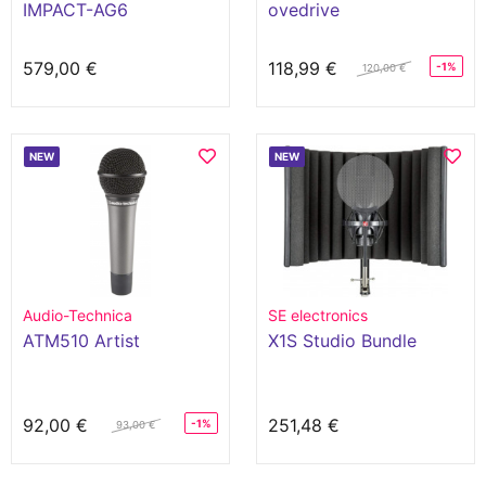
IMPACT-AG6
ovedrive
579,00 €
118,99 €
-1%
120,00 €
NEW
NEW
Audio-Technica
SE electronics
ATM510 Artist
X1S Studio Bundle
92,00 €
251,48 €
-1%
93,00 €