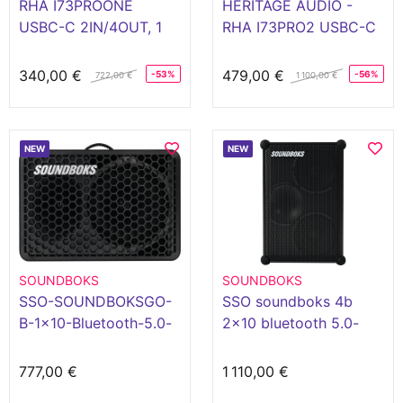
RHA I73PROONE
HERITAGE AUDIO -
USBC-C 2IN/4OUT, 1
RHA I73PRO2 USBC-C
Préamp Style 73 Class
2IN/4OUT, 2 Préamps
A
Style 73 Class A
340,00 €
479,00 €
-53%
-56%
722,00 €
1 100,00 €
NEW
NEW
SOUNDBOKS
SOUNDBOKS
SSO-SOUNDBOKSGO-
SSO soundboks 4b
B-1x10-Bluetooth-5.0-
2x10 bluetooth 5.0-
batterie-Li-ion-IP65-
batterie li-ion ip65
noire
noire
777,00 €
1 110,00 €