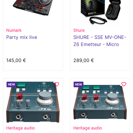
Numark
Shure
Party mix live
SHURE - SSE MV-ONE-
Z6 Emetteur - Micro
cravate sans fil
nomade
145,00 €
289,00 €
NEW
NEW
Heritage audio
Heritage audio