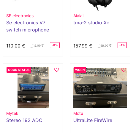
SE electronics
Aiaiai
Se electronics V7
tma-2 studio Xe
switch microphone
110,00 €
157,99 €
-8%
-1%
119,00 €
159,00 €
GOOD STATUS
WORN
Mytek
Motu
Stereo 192 ADC
UltraLite FireWire