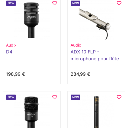
NEW
NEW
Audix
Audix
D4
ADX 10 FLP -
microphone pour flûte
198,99 €
284,99 €
NEW
NEW