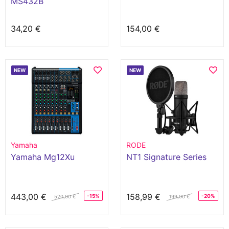
MS432B
34,20 €
154,00 €
NEW
NEW
Yamaha
RODE
Yamaha Mg12Xu
NT1 Signature Series
443,00 €
158,99 €
-15%
-20%
520,00 €
199,00 €