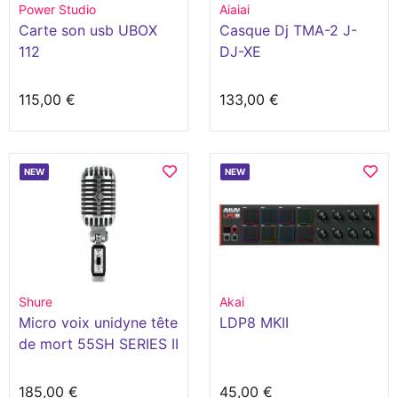
Power Studio
Aiaiai
Carte son usb UBOX
Casque Dj TMA-2 J-
112
DJ-XE
115,00 €
133,00 €
NEW
NEW
Shure
Akai
Micro voix unidyne tête
LDP8 MKII
de mort 55SH SERIES II
185,00 €
45,00 €