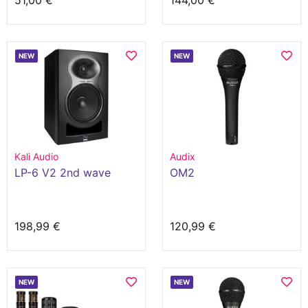
51,00 €
144,00 €
NEW
NEW
Kali Audio
Audix
LP-6 V2 2nd wave
OM2
198,99 €
120,99 €
NEW
NEW