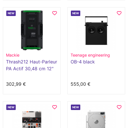
NEW
NEW
Mackie
Teenage engineering
Thrash212 Haut-Parleur
OB-4 black
PA Actif 30,48 cm 12"
1300 W 1 pièce
302,99 €
555,00 €
NEW
NEW