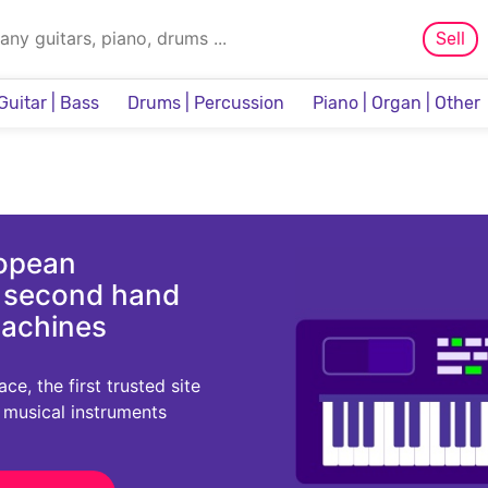
Sell
Guitar | Bass
Drums | Percussion
Piano | Organ | Other
Sampler & Sequencer
ropean
d second hand
machines
e, the first trusted site
r musical instruments