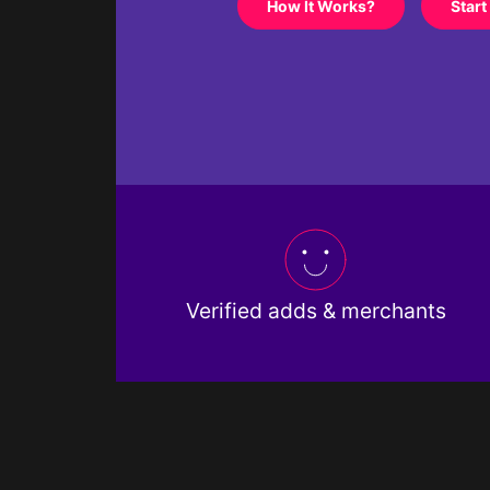
How It Works?
Start
Verified adds & merchants