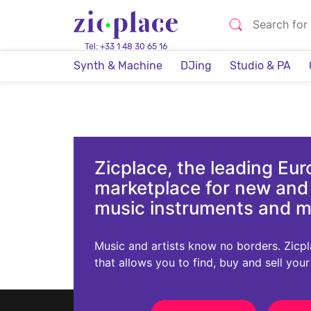
Tel: +33 1 48 30 65 16
Synth & Machine
DJing
Studio & PA
Zicplace, the leading Eu
marketplace for new an
music instruments and 
Music and artists know no borders. Zicplac
that allows you to find, buy and sell you