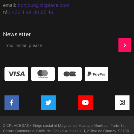
email:
bonjour@zicplace.com
tél:
+33 1 48 30 65 16
Newsletter
ZICPLACE SAS - Siège social et Magasin de Musique Montreuil Paris-Est :
Centre Commercial Croix-de-Chavaux, niveau -1, 2 Blvd de Chanzy, 93100