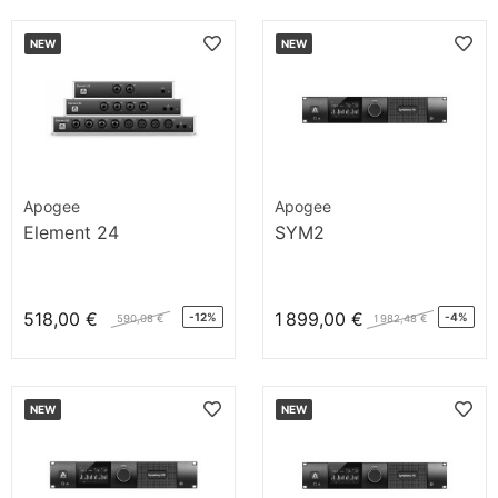
NEW
NEW
Apogee
Apogee
Element 24
SYM2
518,00 €
1 899,00 €
-12%
-4%
590,08 €
1 982,48 €
NEW
NEW