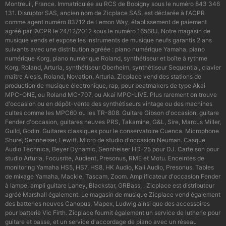
Montreuil, France. Immatriculée au RCS de Bobigny sous le numéro 843 346
131. Disruptor SAS, ancien nom de Zicplace SAS, est déclarée à l'ACPR
comme agent numéro 83712 de Lemon Way, établissement de paiement
agréé par l’ACPR le 24/12/2012 sous le numéro 16568J. Notre magasin de
musique vends et expose les instruments de musique neufs garantis 2 ans
suivants avec une distribution agréée : piano numérique Yamaha, piano
numérique Korg, piano numérique Roland, synthétiseur et boîte à rythme
Korg, Roland, Arturia, synthétiseur Oberheim, synthétiseur Sequential, clavier
maître Alesis, Roland, Novation, Arturia. Zicplace vend des stations de
production de musique électronique, rap, pour beatmakers de type Akai
MPC-ONE, ou Roland MC-707, ou Akai MPC-LIVE. Plus rarement on trouve
d'occasion ou en dépôt-vente des synthétiseurs vintage ou des machines
cultes comme les MPC60 ou les TR-808. Guitare Gibson d'occasion, guitare
Fender d'occasion, guitares neuves PRS, Takamine, G&L, Sire, Marcus Miller,
Guild, Godin. Guitares classiques pour le conservatoire Cuenca. Microphone
Shure, Sennheiser, Lewitt. Micro de studio d'occasion Neuman. Casque
Audio Technica, Beyer Dynamic, Sennheiser HD-25 pour DJ. Carte son pour
studio Arturia, Focusrite, Audient, Presonus, RME et Motu. Enceintes de
monitoring Yamaha HS5, HS7, HS8, HK Audio, Kali Audio, Presonus. Tables
de mixage Yamaha, Mackie, Tascam, Zoom. Amplificateur d'occasion Fender
à lampe, ampli guitare Laney, Blackstar, GRBass, . Zicplace est distributeur
agréé Marshall également. Le magasin de musique Zicplace vend également
des batteries neuves Canopus, Mapex, Ludwig ainsi que des accessoires
pour batterie Vic Firth. Zicplace fournit également un service de lutherie pour
guitare et basse, et un service d'accordage de piano avec un réseau