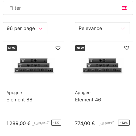
Filter
NEW
NEW
Apogee
Apogee
Element 88
Element 46
1 289,00 €
774,00 €
-5%
-13%
1 363,64 €
887,60 €