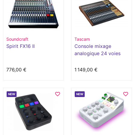
Soundcraft
Tascam
Spirit FX16 II
Console mixage
analogique 24 voies
776,00 €
1 149,00 €
NEW
NEW