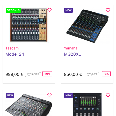
STOCK-B
NEW
Tascam
Yamaha
Model 24
MG20XU
999,00 €
850,00 €
-21%
-3%
1 265,00 €
875,00 €
NEW
NEW