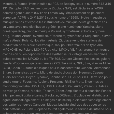
Montreuil, France. Immatriculée au RCS de Bobigny sous le numéro 843 346
131. Disruptor SAS, ancien nom de Zicplace SAS, est déclarée à l'ACPR
comme agent numéro 83712 de Lemon Way, établissement de paiement
agréé par l’ACPR le 24/12/2012 sous le numéro 16568J. Notre magasin de
musique vends et expose les instruments de musique neufs garantis 2 ans
suivants avec une distribution agréée : piano numérique Yamaha, piano
numérique Korg, piano numérique Roland, synthétiseur et boîte à rythme
Korg, Roland, Arturia, synthétiseur Oberheim, synthétiseur Sequential, clavier
maître Alesis, Roland, Novation, Arturia. Zicplace vend des stations de
production de musique électronique, rap, pour beatmakers de type Akai
MPC-ONE, ou Roland MC-707, ou Akai MPC-LIVE. Plus rarement on trouve
d'occasion ou en dépôt-vente des synthétiseurs vintage ou des machines
cultes comme les MPC60 ou les TR-808. Guitare Gibson d'occasion, guitare
Fender d'occasion, guitares neuves PRS, Takamine, G&L, Sire, Marcus Miller,
Guild, Godin. Guitares classiques pour le conservatoire Cuenca. Microphone
Shure, Sennheiser, Lewitt. Micro de studio d'occasion Neuman. Casque
Audio Technica, Beyer Dynamic, Sennheiser HD-25 pour DJ. Carte son pour
studio Arturia, Focusrite, Audient, Presonus, RME et Motu. Enceintes de
monitoring Yamaha HS5, HS7, HS8, HK Audio, Kali Audio, Presonus. Tables
de mixage Yamaha, Mackie, Tascam, Zoom. Amplificateur d'occasion Fender
à lampe, ampli guitare Laney, Blackstar, GRBass, . Zicplace est distributeur
agréé Marshall également. Le magasin de musique Zicplace vend également
des batteries neuves Canopus, Mapex, Ludwig ainsi que des accessoires
pour batterie Vic Firth. Zicplace fournit également un service de lutherie pour
guitare et basse, et un service d'accordage de piano avec un réseau