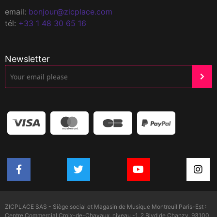
email:
bonjour@zicplace.com
tél:
+33 1 48 30 65 16
Newsletter
ZICPLACE SAS - Siège social et Magasin de Musique Montreuil Paris-Est :
Centre Commercial Croix-de-Chavaux, niveau -1, 2 Blvd de Chanzy, 93100