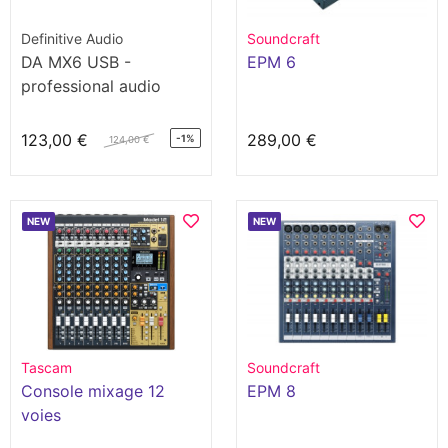
Definitive Audio
Soundcraft
DA MX6 USB -
EPM 6
professional audio
mixer
123,00 €
289,00 €
-1%
124,00 €
NEW
NEW
Tascam
Soundcraft
Console mixage 12
EPM 8
voies