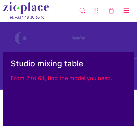
Tel: +33 1 48 30 65 16
Studio mixing table
From 2 to 64, find the model you need.