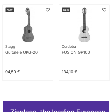
NEW
NEW
Stagg
Cordoba
Guitalele UKG-20
FUSION GP100
94,50 €
134,10 €
Zicplace, the leading European