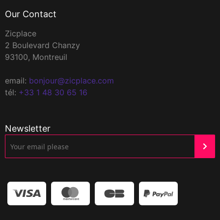
Our Contact
Zicplace
2 Boulevard Chanzy
93100, Montreuil
email:
bonjour@zicplace.com
tél:
+33 1 48 30 65 16
Newsletter