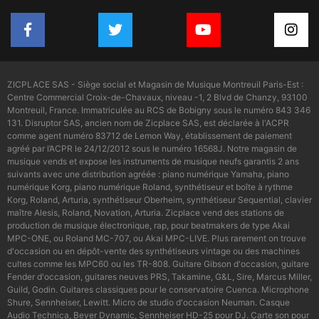
ZICPLACE SAS - Siège social et Magasin de Musique Montreuil Paris-Est :
Centre Commercial Croix-de-Chavaux, niveau -1, 2 Blvd de Chanzy, 93100
Montreuil, France. Immatriculée au RCS de Bobigny sous le numéro 843 346
131. Disruptor SAS, ancien nom de Zicplace SAS, est déclarée à l'ACPR
comme agent numéro 83712 de Lemon Way, établissement de paiement
agréé par l’ACPR le 24/12/2012 sous le numéro 16568J. Notre magasin de
musique vends et expose les instruments de musique neufs garantis 2 ans
suivants avec une distribution agréée : piano numérique Yamaha, piano
numérique Korg, piano numérique Roland, synthétiseur et boîte à rythme
Korg, Roland, Arturia, synthétiseur Oberheim, synthétiseur Sequential, clavier
maître Alesis, Roland, Novation, Arturia. Zicplace vend des stations de
production de musique électronique, rap, pour beatmakers de type Akai
MPC-ONE, ou Roland MC-707, ou Akai MPC-LIVE. Plus rarement on trouve
d'occasion ou en dépôt-vente des synthétiseurs vintage ou des machines
cultes comme les MPC60 ou les TR-808. Guitare Gibson d'occasion, guitare
Fender d'occasion, guitares neuves PRS, Takamine, G&L, Sire, Marcus Miller,
Guild, Godin. Guitares classiques pour le conservatoire Cuenca. Microphone
Shure, Sennheiser, Lewitt. Micro de studio d'occasion Neuman. Casque
Audio Technica, Beyer Dynamic, Sennheiser HD-25 pour DJ. Carte son pour