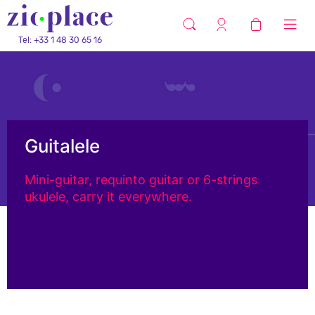
Tel: +33 1 48 30 65 16
Guitalele
Mini-guitar, requinto guitar or 6-strings
ukulele, carry it everywhere.