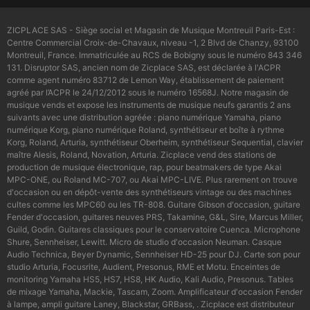
ZICPLACE SAS - Siège social et Magasin de Musique Montreuil Paris-Est :
Centre Commercial Croix-de-Chavaux, niveau -1, 2 Blvd de Chanzy, 93100
Montreuil, France. Immatriculée au RCS de Bobigny sous le numéro 843 346
131. Disruptor SAS, ancien nom de Zicplace SAS, est déclarée à l'ACPR
comme agent numéro 83712 de Lemon Way, établissement de paiement
agréé par l’ACPR le 24/12/2012 sous le numéro 16568J. Notre magasin de
musique vends et expose les instruments de musique neufs garantis 2 ans
suivants avec une distribution agréée : piano numérique Yamaha, piano
numérique Korg, piano numérique Roland, synthétiseur et boîte à rythme
Korg, Roland, Arturia, synthétiseur Oberheim, synthétiseur Sequential, clavier
maître Alesis, Roland, Novation, Arturia. Zicplace vend des stations de
production de musique électronique, rap, pour beatmakers de type Akai
MPC-ONE, ou Roland MC-707, ou Akai MPC-LIVE. Plus rarement on trouve
d'occasion ou en dépôt-vente des synthétiseurs vintage ou des machines
cultes comme les MPC60 ou les TR-808. Guitare Gibson d'occasion, guitare
Fender d'occasion, guitares neuves PRS, Takamine, G&L, Sire, Marcus Miller,
Guild, Godin. Guitares classiques pour le conservatoire Cuenca. Microphone
Shure, Sennheiser, Lewitt. Micro de studio d'occasion Neuman. Casque
Audio Technica, Beyer Dynamic, Sennheiser HD-25 pour DJ. Carte son pour
studio Arturia, Focusrite, Audient, Presonus, RME et Motu. Enceintes de
monitoring Yamaha HS5, HS7, HS8, HK Audio, Kali Audio, Presonus. Tables
de mixage Yamaha, Mackie, Tascam, Zoom. Amplificateur d'occasion Fender
à lampe, ampli guitare Laney, Blackstar, GRBass, . Zicplace est distributeur