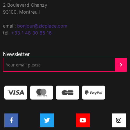
2 Boulevard Chanzy
93100, Montreuil
email:
bonjour@zicplace.com
tél:
+33 1 48 30 65 16
Newsletter