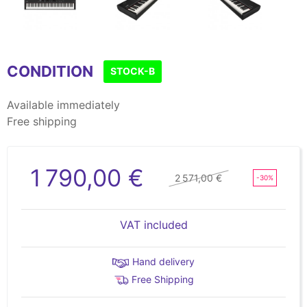
Item
1
CONDITION
of
STOCK-B
4
Available immediately
Free shipping
1 790,00 €
2 571,00 €
-30%
VAT included
Hand delivery
Free Shipping