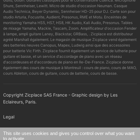
Guild, Godin. Guitares classiques pour le conservatoire Cuenca. Microphone
Shure, Sennheiser, Lewitt. Micro de studio d'occasion Neuman. Casque
Audio Technica, Beyer Dynamic, Sennheiser HD-25 pour DJ. Carte son pour
studio Arturia, Focusrite, Audient, Presonus, RME et Motu. Enceintes de
monitoring Yamaha HS5, HS7, HS8, HK Audio, Kali Audio, Presonus. Tables
de mixage Yamaha, Mackie, Tascam, Zoom. Amplificateur d'occasion Fender
à lampe, ampli guitare Laney, Blackstar, GRBass, . Zicplace est distributeur
agréé Marshall également. Le magasin de musique Zicplace vend également
des batteries neuves Canopus, Mapex, Ludwig ainsi que des accessoires
pour batterie Vic Firth. Zicplace fournit également un service de lutherie pour
guitare et basse, et un service d'accordage de piano avec un réseau
d'accordeuses et d'accordeurs de piano en Ile-De-France. Zicplace donne
également des cours de musique à Montreuil : cours de piano, cours de MAO,
cours Ableton, cours de guitare, cours de batterie, cours de basse.
Copyright Zicplace SAS France - Graphic design by Les
Eclaireurs, Paris.
Legal
Confidentiality policy
This site uses cookies and gives you control over what you want
to activate