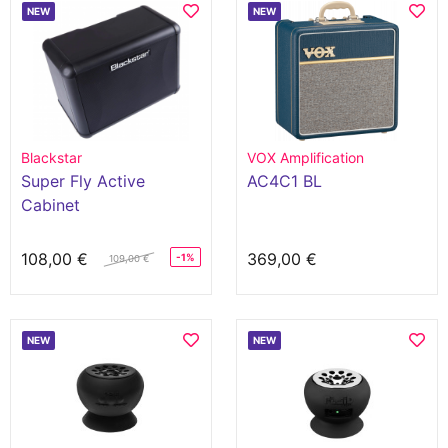
NEW
NEW
Blackstar
VOX Amplification
Super Fly Active
AC4C1 BL
Cabinet
108,00 €
369,00 €
-1%
109,00 €
NEW
NEW