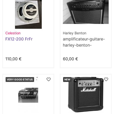
Celestion
Harley Benton
FX12-200 FrFr
amplificateur-guitare-
harley-benton-
occasion-HB20R
110,00 €
60,00 €
VERY GOOD STATUS
NEW