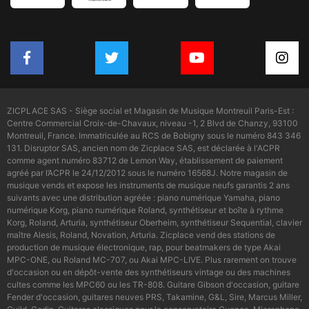
ZICPLACE SAS - Siège social et Magasin de Musique Montreuil Paris-Est :
Centre Commercial Croix-de-Chavaux, niveau -1, 2 Blvd de Chanzy, 93100
Montreuil, France. Immatriculée au RCS de Bobigny sous le numéro 843 346
131. Disruptor SAS, ancien nom de Zicplace SAS, est déclarée à l'ACPR
comme agent numéro 83712 de Lemon Way, établissement de paiement
agréé par l’ACPR le 24/12/2012 sous le numéro 16568J. Notre magasin de
musique vends et expose les instruments de musique neufs garantis 2 ans
suivants avec une distribution agréée : piano numérique Yamaha, piano
numérique Korg, piano numérique Roland, synthétiseur et boîte à rythme
Korg, Roland, Arturia, synthétiseur Oberheim, synthétiseur Sequential, clavier
maître Alesis, Roland, Novation, Arturia. Zicplace vend des stations de
production de musique électronique, rap, pour beatmakers de type Akai
MPC-ONE, ou Roland MC-707, ou Akai MPC-LIVE. Plus rarement on trouve
d'occasion ou en dépôt-vente des synthétiseurs vintage ou des machines
cultes comme les MPC60 ou les TR-808. Guitare Gibson d'occasion, guitare
Fender d'occasion, guitares neuves PRS, Takamine, G&L, Sire, Marcus Miller,