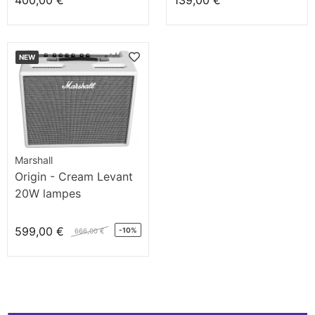
400,00 €
139,00 €
NEW
Marshall
Origin - Cream Levant
20W lampes
599,00 €
-10%
666,00 €