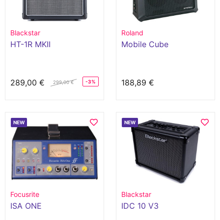
Blackstar
Roland
HT-1R MKII
Mobile Cube
289,00 €
188,89 €
-3%
299,00 €
NEW
NEW
Focusrite
Blackstar
ISA ONE
IDC 10 V3