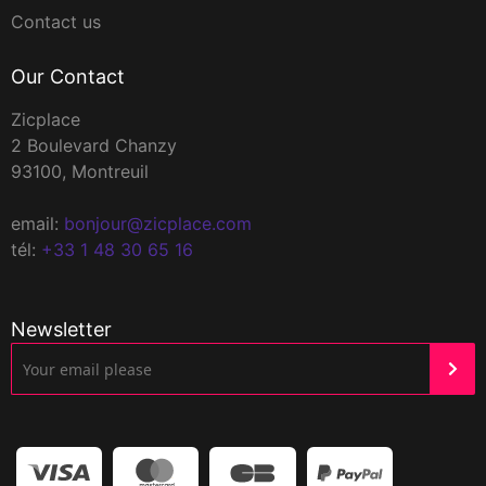
Contact us
Our Contact
Zicplace
2 Boulevard Chanzy
93100, Montreuil
email:
bonjour@zicplace.com
tél:
+33 1 48 30 65 16
Newsletter