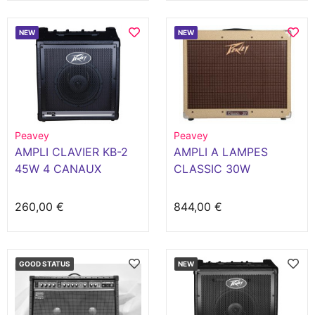
NEW
NEW
Peavey
Peavey
AMPLI CLAVIER KB-2
AMPLI A LAMPES
45W 4 CANAUX
CLASSIC 30W
260,00 €
844,00 €
GOOD STATUS
NEW