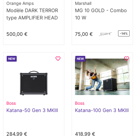
Orange Amps
Marshall
Modèle DARK TERROR
MG 10 GOLD - Combo
type AMPLIFIER HEAD
10 W
output 7/15 WATTS
RMS
500,00 €
75,00 €
-14%
87,00 €
NEW
NEW
Boss
Boss
Katana-50 Gen 3 MKIII
Katana-100 Gen 3 MKIII
284,99 €
418,99 €