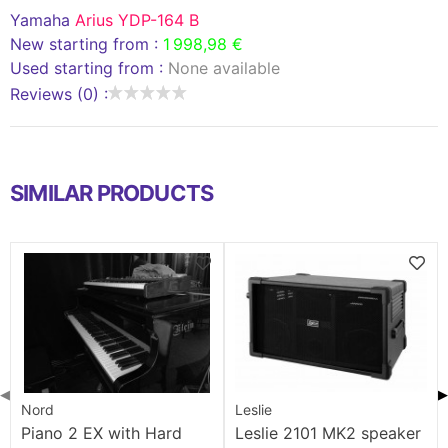
Yamaha
Arius YDP-164 B
New starting from :
1 998,98 €
Used starting from :
None available
Reviews (0) :
SIMILAR PRODUCTS
◀
▶
Nord
Leslie
Piano 2 EX with Hard
Leslie 2101 MK2 speaker