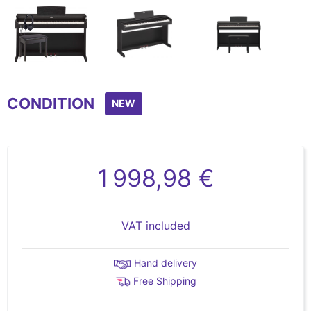
Item
1
CONDITION
of
NEW
3
1 998,98 €
VAT included
Hand delivery
Free Shipping