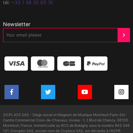
tél:
+33 1 48 30 65 16
Newsletter
ZICPLACE SAS - Siège social et Magasin de Musique Montreuil Paris-Est :
Centre Commercial Croix-de-Chavaux, niveau -1, 2 Blvd de Chanzy, 93100
Montreuil, France. Immatriculée au RCS de Bobigny sous le numéro 843 346
131. Disruptor SAS, ancien nom de Zicplace SAS, est déclarée à l'ACPR