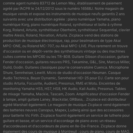
comme agent numéro 83712 de Lemon Way, établissement de paiement
agréé par l’ACPR le 24/12/2012 sous le numéro 16568J. Notre magasin de
musique vends et expose les instruments de musique neufs garantis 2 ans
suivants avec une distribution agréée : piano numérique Yamaha, piano
numérique Korg, piano numérique Roland, synthétiseur et boîte à rythme
Korg, Roland, Arturia, synthétiseur Oberheim, synthétiseur Sequential, clavier
maître Alesis, Roland, Novation, Arturia. Zicplace vend des stations de
production de musique électronique, rap, pour beatmakers de type Akai
MPC-ONE, ou Roland MC-707, ou Akai MPC-LIVE. Plus rarement on trouve
d'occasion ou en dépôt-vente des synthétiseurs vintage ou des machines
cultes comme les MPC60 ou les TR-808. Guitare Gibson d'occasion, guitare
Fender d'occasion, guitares neuves PRS, Takamine, G&L, Sire, Marcus Miller,
Guild, Godin. Guitares classiques pour le conservatoire Cuenca. Microphone
Shure, Sennheiser, Lewitt. Micro de studio d'occasion Neuman. Casque
Audio Technica, Beyer Dynamic, Sennheiser HD-25 pour DJ. Carte son pour
studio Arturia, Focusrite, Audient, Presonus, RME et Motu. Enceintes de
monitoring Yamaha HS5, HS7, HS8, HK Audio, Kali Audio, Presonus. Tables
de mixage Yamaha, Mackie, Tascam, Zoom. Amplificateur d'occasion Fender
à lampe, ampli guitare Laney, Blackstar, GRBass, . Zicplace est distributeur
agréé Marshall également. Le magasin de musique Zicplace vend également
des batteries neuves Canopus, Mapex, Ludwig ainsi que des accessoires
pour batterie Vic Firth. Zicplace fournit également un service de lutherie pour
guitare et basse, et un service d'accordage de piano avec un réseau
d'accordeuses et d'accordeurs de piano en Ile-De-France. Zicplace donne
également des cours de musique à Montreuil : cours de piano, cours de MAO,