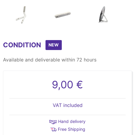
Item
1
CONDITION
of
NEW
8
Available and deliverable within 72 hours
9,00 €
VAT included
Hand delivery
Free Shipping