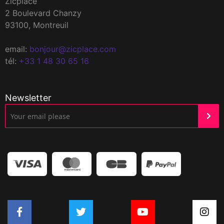
Zicplace
2 Boulevard Chanzy
93100, Montreuil
email:
bonjour@zicplace.com
tél:
+33 1 48 30 65 16
Newsletter