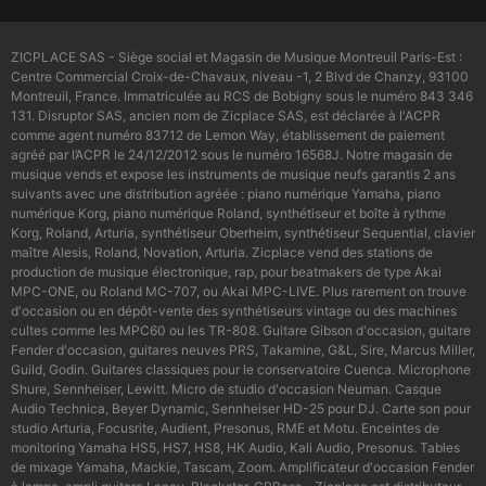
ZICPLACE SAS - Siège social et Magasin de Musique Montreuil Paris-Est :
Centre Commercial Croix-de-Chavaux, niveau -1, 2 Blvd de Chanzy, 93100
Montreuil, France. Immatriculée au RCS de Bobigny sous le numéro 843 346
131. Disruptor SAS, ancien nom de Zicplace SAS, est déclarée à l'ACPR
comme agent numéro 83712 de Lemon Way, établissement de paiement
agréé par l’ACPR le 24/12/2012 sous le numéro 16568J. Notre magasin de
musique vends et expose les instruments de musique neufs garantis 2 ans
suivants avec une distribution agréée : piano numérique Yamaha, piano
numérique Korg, piano numérique Roland, synthétiseur et boîte à rythme
Korg, Roland, Arturia, synthétiseur Oberheim, synthétiseur Sequential, clavier
maître Alesis, Roland, Novation, Arturia. Zicplace vend des stations de
production de musique électronique, rap, pour beatmakers de type Akai
MPC-ONE, ou Roland MC-707, ou Akai MPC-LIVE. Plus rarement on trouve
d'occasion ou en dépôt-vente des synthétiseurs vintage ou des machines
cultes comme les MPC60 ou les TR-808. Guitare Gibson d'occasion, guitare
Fender d'occasion, guitares neuves PRS, Takamine, G&L, Sire, Marcus Miller,
Guild, Godin. Guitares classiques pour le conservatoire Cuenca. Microphone
Shure, Sennheiser, Lewitt. Micro de studio d'occasion Neuman. Casque
Audio Technica, Beyer Dynamic, Sennheiser HD-25 pour DJ. Carte son pour
studio Arturia, Focusrite, Audient, Presonus, RME et Motu. Enceintes de
monitoring Yamaha HS5, HS7, HS8, HK Audio, Kali Audio, Presonus. Tables
de mixage Yamaha, Mackie, Tascam, Zoom. Amplificateur d'occasion Fender