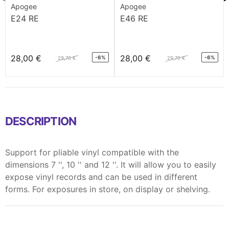
Apogee
Apogee
E24 RE
E46 RE
28,00 €
28,00 €
-6%
-6%
29,70 €
29,70 €
DESCRIPTION
Support for pliable vinyl compatible with the
dimensions 7 '', 10 '' and 12 ''. It will allow you to easily
expose vinyl records and can be used in different
forms. For exposures in store, on display or shelving.