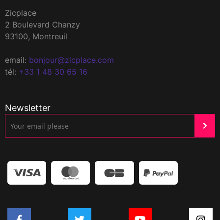
Zicplace
2 Boulevard Chanzy
93100, Montreuil
email:
bonjour@zicplace.com
tél:
+33 1 48 30 65 16
Newsletter