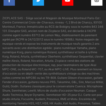
ZICPLACE SAS - Siège social et Magasin de Musique Montreuil Paris-Est :
Centre Commercial Croix-de-Chavaux, niveau -1, 2 Blvd de Chanzy, 93100
Montreuil, France. Immatriculée au RCS de Bobigny sous le numéro 843 346
131. Disruptor SAS, ancien nom de Zicplace SAS, est déclarée à l'ACPR
comme agent numéro 83712 de Lemon Way, établissement de paiement
agréé par l’ACPR le 24/12/2012 sous le numéro 16568J. Notre magasin de
musique vends et expose les instruments de musique neufs garantis 2 ans
suivants avec une distribution agréée : piano numérique Yamaha, piano
numérique Korg, piano numérique Roland, synthétiseur et boîte à rythme
Korg, Roland, Arturia, synthétiseur Oberheim, synthétiseur Sequential, clavier
maître Alesis, Roland, Novation, Arturia. Zicplace vend des stations de
production de musique électronique, rap, pour beatmakers de type Akai
MPC-ONE, ou Roland MC-707, ou Akai MPC-LIVE. Plus rarement on trouve
d'occasion ou en dépôt-vente des synthétiseurs vintage ou des machines
cultes comme les MPC60 ou les TR-808. Guitare Gibson d'occasion, guitare
Fender d'occasion, guitares neuves PRS, Takamine, G&L, Sire, Marcus Miller,
Guild, Godin. Guitares classiques pour le conservatoire Cuenca. Microphone
Shure, Sennheiser, Lewitt. Micro de studio d'occasion Neuman. Casque
Audio Technica, Beyer Dynamic, Sennheiser HD-25 pour DJ. Carte son pour
studio Arturia, Focusrite, Audient, Presonus, RME et Motu. Enceintes de
monitoring Yamaha HS5, HS7, HS8, HK Audio, Kali Audio, Presonus. Tables