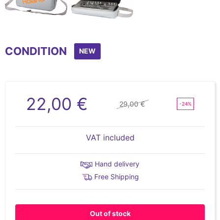
Item
1
CONDITION
of
NEW
2
22,00 €
29,00 €
-24%
VAT included
Hand delivery
Free Shipping
Out of stock