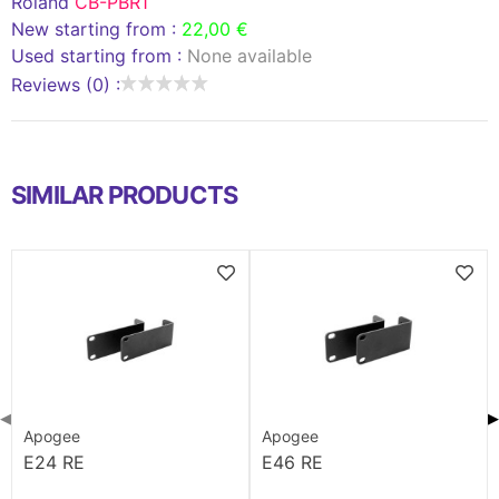
Roland
CB-PBR1
New starting from :
22,00 €
Used starting from :
None available
Reviews (0) :
SIMILAR PRODUCTS
◀
▶
Apogee
Apogee
E24 RE
E46 RE