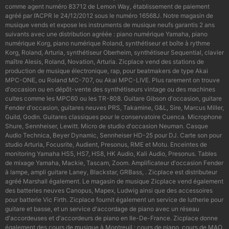
comme agent numéro 83712 de Lemon Way, établissement de paiement
agréé par l’ACPR le 24/12/2012 sous le numéro 16568J. Notre magasin de
musique vends et expose les instruments de musique neufs garantis 2 ans
suivants avec une distribution agréée : piano numérique Yamaha, piano
numérique Korg, piano numérique Roland, synthétiseur et boîte à rythme
Korg, Roland, Arturia, synthétiseur Oberheim, synthétiseur Sequential, clavier
maître Alesis, Roland, Novation, Arturia. Zicplace vend des stations de
production de musique électronique, rap, pour beatmakers de type Akai
MPC-ONE, ou Roland MC-707, ou Akai MPC-LIVE. Plus rarement on trouve
d'occasion ou en dépôt-vente des synthétiseurs vintage ou des machines
cultes comme les MPC60 ou les TR-808. Guitare Gibson d'occasion, guitare
Fender d'occasion, guitares neuves PRS, Takamine, G&L, Sire, Marcus Miller,
Guild, Godin. Guitares classiques pour le conservatoire Cuenca. Microphone
Shure, Sennheiser, Lewitt. Micro de studio d'occasion Neuman. Casque
Audio Technica, Beyer Dynamic, Sennheiser HD-25 pour DJ. Carte son pour
studio Arturia, Focusrite, Audient, Presonus, RME et Motu. Enceintes de
monitoring Yamaha HS5, HS7, HS8, HK Audio, Kali Audio, Presonus. Tables
de mixage Yamaha, Mackie, Tascam, Zoom. Amplificateur d'occasion Fender
à lampe, ampli guitare Laney, Blackstar, GRBass, . Zicplace est distributeur
agréé Marshall également. Le magasin de musique Zicplace vend également
des batteries neuves Canopus, Mapex, Ludwig ainsi que des accessoires
pour batterie Vic Firth. Zicplace fournit également un service de lutherie pour
guitare et basse, et un service d'accordage de piano avec un réseau
d'accordeuses et d'accordeurs de piano en Ile-De-France. Zicplace donne
également des cours de musique à Montreuil : cours de piano, cours de MAO,