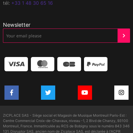
tél:
+33 1 48 30 65 16
Newsletter
ZICPLACE SAS - Siège social et Magasin de Musique Montreuil Paris-Est :
Centre Commercial Croix-de-Chavaux, niveau -1, 2 Blvd de Chanzy, 93100
Montreuil, France. Immatriculée au RCS de Bobigny sous le numéro 843 346
131. Disruptor SAS, ancien nom de Zicplace SAS, est déclarée à l'ACPR