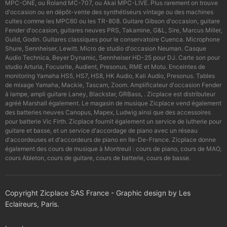
MPC-ONE, ou Roland MC-707, ou Akai MPC-LIVE. Plus rarement on trouve
d'occasion ou en dépôt-vente des synthétiseurs vintage ou des machines
cultes comme les MPC60 ou les TR-808. Guitare Gibson d'occasion, guitare
Fender d'occasion, guitares neuves PRS, Takamine, G&L, Sire, Marcus Miller,
Guild, Godin. Guitares classiques pour le conservatoire Cuenca. Microphone
Shure, Sennheiser, Lewitt. Micro de studio d'occasion Neuman. Casque
Audio Technica, Beyer Dynamic, Sennheiser HD-25 pour DJ. Carte son pour
studio Arturia, Focusrite, Audient, Presonus, RME et Motu. Enceintes de
monitoring Yamaha HS5, HS7, HS8, HK Audio, Kali Audio, Presonus. Tables
de mixage Yamaha, Mackie, Tascam, Zoom. Amplificateur d'occasion Fender
à lampe, ampli guitare Laney, Blackstar, GRBass, . Zicplace est distributeur
agréé Marshall également. Le magasin de musique Zicplace vend également
des batteries neuves Canopus, Mapex, Ludwig ainsi que des accessoires
pour batterie Vic Firth. Zicplace fournit également un service de lutherie pour
guitare et basse, et un service d'accordage de piano avec un réseau
d'accordeuses et d'accordeurs de piano en Ile-De-France. Zicplace donne
également des cours de musique à Montreuil : cours de piano, cours de MAO,
cours Ableton, cours de guitare, cours de batterie, cours de basse.
Copyright Zicplace SAS France - Graphic design by Les
Eclaireurs, Paris.