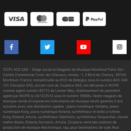
ZICPLACE SAS - Siège social et Magasin de Musique Montreuil Paris-Est :
Centre Commercial Croix-de-Chavaux, niveau -1, 2 Blvd de Chanzy, 93100
Montreuil, France. Immatriculée au RCS de Bobigny sous le numéro 843 346
131. Disruptor SAS, ancien nom de Zicplace SAS, est déclarée à l'ACPR
comme agent numéro 83712 de Lemon Way, établissement de paiement
agréé par l’ACPR le 24/12/2012 sous le numéro 16568J. Notre magasin de
musique vends et expose les instruments de musique neufs garantis 2 ans
suivants avec une distribution agréée : piano numérique Yamaha, piano
numérique Korg, piano numérique Roland, synthétiseur et boîte à rythme
Korg, Roland, Arturia, synthétiseur Oberheim, synthétiseur Sequential, clavier
maître Alesis, Roland, Novation, Arturia. Zicplace vend des stations de
production de musique électronique, rap, pour beatmakers de type Akai