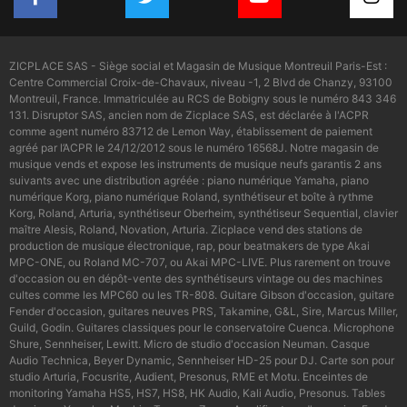
ZICPLACE SAS - Siège social et Magasin de Musique Montreuil Paris-Est :
Centre Commercial Croix-de-Chavaux, niveau -1, 2 Blvd de Chanzy, 93100
Montreuil, France. Immatriculée au RCS de Bobigny sous le numéro 843 346
131. Disruptor SAS, ancien nom de Zicplace SAS, est déclarée à l'ACPR
comme agent numéro 83712 de Lemon Way, établissement de paiement
agréé par l’ACPR le 24/12/2012 sous le numéro 16568J. Notre magasin de
musique vends et expose les instruments de musique neufs garantis 2 ans
suivants avec une distribution agréée : piano numérique Yamaha, piano
numérique Korg, piano numérique Roland, synthétiseur et boîte à rythme
Korg, Roland, Arturia, synthétiseur Oberheim, synthétiseur Sequential, clavier
maître Alesis, Roland, Novation, Arturia. Zicplace vend des stations de
production de musique électronique, rap, pour beatmakers de type Akai
MPC-ONE, ou Roland MC-707, ou Akai MPC-LIVE. Plus rarement on trouve
d'occasion ou en dépôt-vente des synthétiseurs vintage ou des machines
cultes comme les MPC60 ou les TR-808. Guitare Gibson d'occasion, guitare
Fender d'occasion, guitares neuves PRS, Takamine, G&L, Sire, Marcus Miller,
Guild, Godin. Guitares classiques pour le conservatoire Cuenca. Microphone
Shure, Sennheiser, Lewitt. Micro de studio d'occasion Neuman. Casque
Audio Technica, Beyer Dynamic, Sennheiser HD-25 pour DJ. Carte son pour
studio Arturia, Focusrite, Audient, Presonus, RME et Motu. Enceintes de
monitoring Yamaha HS5, HS7, HS8, HK Audio, Kali Audio, Presonus. Tables