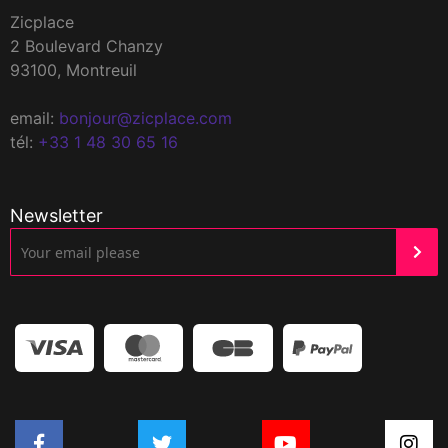
Zicplace
2 Boulevard Chanzy
93100, Montreuil
email:
bonjour@zicplace.com
tél:
+33 1 48 30 65 16
Newsletter