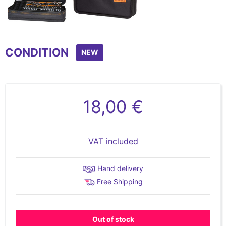
Item
1
CONDITION
of
NEW
2
18,00 €
VAT included
Hand delivery
Free Shipping
Out of stock