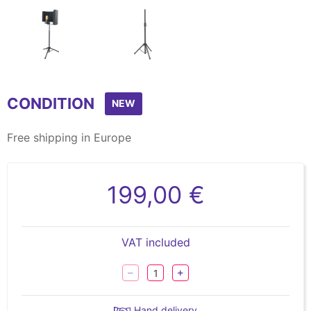
Item
1
CONDITION
of
NEW
2
Free shipping in Europe
199,00 €
VAT included
Hand delivery