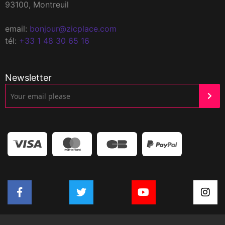
93100, Montreuil
email:
bonjour@zicplace.com
tél:
+33 1 48 30 65 16
Newsletter