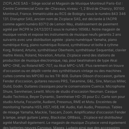
ZICPLACE SAS - Siège social et Magasin de Musique Montreuil Paris-Est :
Centre Commercial Croix-de-Chavaux, niveau -1, 2 Blvd de Chanzy, 93100
Montreuil, France. Immatriculée au RCS de Bobigny sous le numéro 843 346
131. Disruptor SAS, ancien nom de Zicplace SAS, est déclarée à l'ACPR
comme agent numéro 83712 de Lemon Way, établissement de paiement
agréé par l’ACPR le 24/12/2012 sous le numéro 16568J. Notre magasin de
musique vends et expose les instruments de musique neufs garantis 2 ans
suivants avec une distribution agréée : piano numérique Yamaha, piano
numérique Korg, piano numérique Roland, synthétiseur et boîte à rythme
Korg, Roland, Arturia, synthétiseur Oberheim, synthétiseur Sequential, clavier
maître Alesis, Roland, Novation, Arturia. Zicplace vend des stations de
production de musique électronique, rap, pour beatmakers de type Akai
MPC-ONE, ou Roland MC-707, ou Akai MPC-LIVE. Plus rarement on trouve
d'occasion ou en dépôt-vente des synthétiseurs vintage ou des machines
cultes comme les MPC60 ou les TR-808. Guitare Gibson d'occasion, guitare
Fender d'occasion, guitares neuves PRS, Takamine, G&L, Sire, Marcus Miller,
Guild, Godin. Guitares classiques pour le conservatoire Cuenca. Microphone
Shure, Sennheiser, Lewitt. Micro de studio d'occasion Neuman. Casque
Audio Technica, Beyer Dynamic, Sennheiser HD-25 pour DJ. Carte son pour
studio Arturia, Focusrite, Audient, Presonus, RME et Motu. Enceintes de
monitoring Yamaha HS5, HS7, HS8, HK Audio, Kali Audio, Presonus. Tables
de mixage Yamaha, Mackie, Tascam, Zoom. Amplificateur d'occasion Fender
à lampe, ampli guitare Laney, Blackstar, GRBass, . Zicplace est distributeur
agréé Marshall également. Le magasin de musique Zicplace vend également
des batteries neuves Canopus, Mapex, Ludwig ainsi que des accessoires