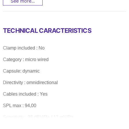
See more...
TECHNICAL CARACTERISTICS
Clamp included : No
Category : micro wired
Capsule: dynamic
Directivity : omnidirectional
Cables included : Yes
SPL max : 94,00
Sensitivity: -38 dBV/Pa / 13 mV/Pa