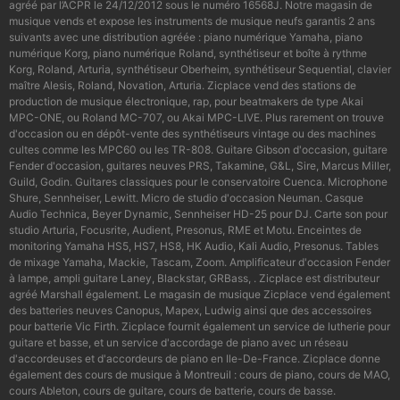
agréé par l’ACPR le 24/12/2012 sous le numéro 16568J. Notre magasin de
musique vends et expose les instruments de musique neufs garantis 2 ans
suivants avec une distribution agréée : piano numérique Yamaha, piano
numérique Korg, piano numérique Roland, synthétiseur et boîte à rythme
Korg, Roland, Arturia, synthétiseur Oberheim, synthétiseur Sequential, clavier
maître Alesis, Roland, Novation, Arturia. Zicplace vend des stations de
production de musique électronique, rap, pour beatmakers de type Akai
MPC-ONE, ou Roland MC-707, ou Akai MPC-LIVE. Plus rarement on trouve
d'occasion ou en dépôt-vente des synthétiseurs vintage ou des machines
cultes comme les MPC60 ou les TR-808. Guitare Gibson d'occasion, guitare
Fender d'occasion, guitares neuves PRS, Takamine, G&L, Sire, Marcus Miller,
Guild, Godin. Guitares classiques pour le conservatoire Cuenca. Microphone
Shure, Sennheiser, Lewitt. Micro de studio d'occasion Neuman. Casque
Audio Technica, Beyer Dynamic, Sennheiser HD-25 pour DJ. Carte son pour
studio Arturia, Focusrite, Audient, Presonus, RME et Motu. Enceintes de
monitoring Yamaha HS5, HS7, HS8, HK Audio, Kali Audio, Presonus. Tables
de mixage Yamaha, Mackie, Tascam, Zoom. Amplificateur d'occasion Fender
à lampe, ampli guitare Laney, Blackstar, GRBass, . Zicplace est distributeur
agréé Marshall également. Le magasin de musique Zicplace vend également
des batteries neuves Canopus, Mapex, Ludwig ainsi que des accessoires
pour batterie Vic Firth. Zicplace fournit également un service de lutherie pour
guitare et basse, et un service d'accordage de piano avec un réseau
d'accordeuses et d'accordeurs de piano en Ile-De-France. Zicplace donne
également des cours de musique à Montreuil : cours de piano, cours de MAO,
cours Ableton, cours de guitare, cours de batterie, cours de basse.