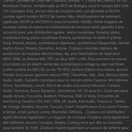
Centre Commercial Croix-de-Chavaux, niveau -1, 2 Blvd de Chanzy, 93100
Montreuil, France. Immatriculée au RCS de Bobigny sous le numéro 843 346
131. Disruptor SAS, ancien nom de Zicplace SAS, est déclarée à l'ACPR
comme agent numéro 83712 de Lemon Way, établissement de paiement
agréé par l’ACPR le 24/12/2012 sous le numéro 16568J. Notre magasin de
musique vends et expose les instruments de musique neufs garantis 2 ans
suivants avec une distribution agréée : piano numérique Yamaha, piano
numérique Korg, piano numérique Roland, synthétiseur et boîte à rythme
Korg, Roland, Arturia, synthétiseur Oberheim, synthétiseur Sequential, clavier
maître Alesis, Roland, Novation, Arturia. Zicplace vend des stations de
production de musique électronique, rap, pour beatmakers de type Akai
MPC-ONE, ou Roland MC-707, ou Akai MPC-LIVE. Plus rarement on trouve
d'occasion ou en dépôt-vente des synthétiseurs vintage ou des machines
cultes comme les MPC60 ou les TR-808. Guitare Gibson d'occasion, guitare
Fender d'occasion, guitares neuves PRS, Takamine, G&L, Sire, Marcus Miller,
Guild, Godin. Guitares classiques pour le conservatoire Cuenca. Microphone
Shure, Sennheiser, Lewitt. Micro de studio d'occasion Neuman. Casque
Audio Technica, Beyer Dynamic, Sennheiser HD-25 pour DJ. Carte son pour
studio Arturia, Focusrite, Audient, Presonus, RME et Motu. Enceintes de
monitoring Yamaha HS5, HS7, HS8, HK Audio, Kali Audio, Presonus. Tables
de mixage Yamaha, Mackie, Tascam, Zoom. Amplificateur d'occasion Fender
à lampe, ampli guitare Laney, Blackstar, GRBass, . Zicplace est distributeur
agréé Marshall également. Le magasin de musique Zicplace vend également
des batteries neuves Canopus, Mapex, Ludwig ainsi que des accessoires
pour batterie Vic Firth. Zicplace fournit également un service de lutherie pour