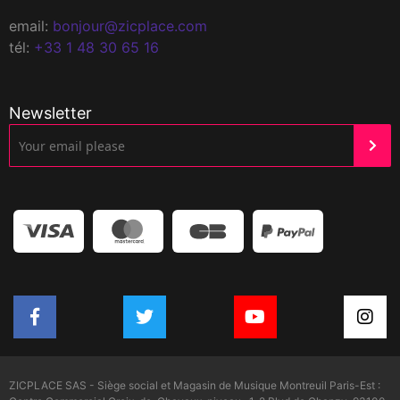
email:
bonjour@zicplace.com
tél:
+33 1 48 30 65 16
Newsletter
ZICPLACE SAS - Siège social et Magasin de Musique Montreuil Paris-Est :