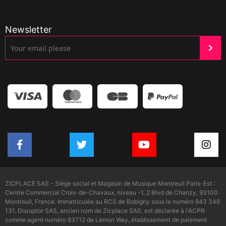
Newsletter
ZICPLACE SAS - Siège social et Magasin de Musique Montreuil Paris-Est :
Centre Commercial Croix-de-Chavaux, niveau -1, 2 Blvd de Chanzy, 93100
Montreuil, France. Immatriculée au RCS de Bobigny sous le numéro 843 346
131. Disruptor SAS, ancien nom de Zicplace SAS, est déclarée à l'ACPR
comme agent numéro 83712 de Lemon Way, établissement de paiement