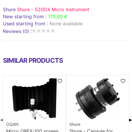
Shure
Shure - 520DX Micro Instrument
New starting from :
175,00 €
Used starting from :
None available
Reviews (0) :
SIMILAR PRODUCTS
◀
▶
OQAN
Shure
Micro QRFX-100 screen
Shure - Capsule for