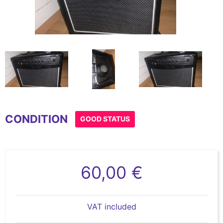
Item
1
CONDITION
of
GOOD STATUS
4
60,00 €
VAT included