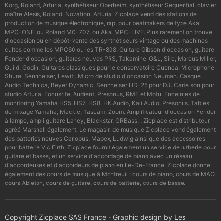
Korg, Roland, Arturia, synthétiseur Oberheim, synthétiseur Sequential, clavier
maître Alesis, Roland, Novation, Arturia. Zicplace vend des stations de
production de musique électronique, rap, pour beatmakers de type Akai
MPC-ONE, ou Roland MC-707, ou Akai MPC-LIVE. Plus rarement on trouve
d'occasion ou en dépôt-vente des synthétiseurs vintage ou des machines
cultes comme les MPC60 ou les TR-808. Guitare Gibson d'occasion, guitare
Fender d'occasion, guitares neuves PRS, Takamine, G&L, Sire, Marcus Miller,
Guild, Godin. Guitares classiques pour le conservatoire Cuenca. Microphone
Shure, Sennheiser, Lewitt. Micro de studio d'occasion Neuman. Casque
Audio Technica, Beyer Dynamic, Sennheiser HD-25 pour DJ. Carte son pour
studio Arturia, Focusrite, Audient, Presonus, RME et Motu. Enceintes de
monitoring Yamaha HS5, HS7, HS8, HK Audio, Kali Audio, Presonus. Tables
de mixage Yamaha, Mackie, Tascam, Zoom. Amplificateur d'occasion Fender
à lampe, ampli guitare Laney, Blackstar, GRBass, . Zicplace est distributeur
agréé Marshall également. Le magasin de musique Zicplace vend également
des batteries neuves Canopus, Mapex, Ludwig ainsi que des accessoires
pour batterie Vic Firth. Zicplace fournit également un service de lutherie pour
guitare et basse, et un service d'accordage de piano avec un réseau
d'accordeuses et d'accordeurs de piano en Ile-De-France. Zicplace donne
également des cours de musique à Montreuil : cours de piano, cours de MAO,
cours Ableton, cours de guitare, cours de batterie, cours de basse.
Copyright Zicplace SAS France - Graphic design by Les