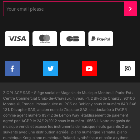
ZICPLACE SAS - Siège social et Magasin de Musique Montreuil Paris-Est :
Centre Commercial Croix-de-Chavaux, niveau -1, 2 Blvd de Chanzy, 93100
Montreuil, France. Immatriculée au RCS de Bobigny sous le numéro 843 346
131. Disruptor SAS, ancien nom de Zicplace SAS, est déclarée à l'ACPR
comme agent numéro 83712 de Lemon Way, établissement de paiement
agréé par l’ACPR le 24/12/2012 sous le numéro 16568J. Notre magasin de
musique vends et expose les instruments de musique neufs garantis 2 ans
suivants avec une distribution agréée : piano numérique Yamaha, piano
numérique Korg, piano numérique Roland, synthétiseur et boîte à rythme