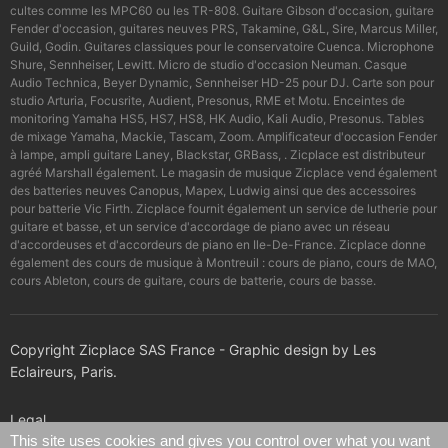
cultes comme les MPC60 ou les TR-808. Guitare Gibson d'occasion, guitare
Fender d'occasion, guitares neuves PRS, Takamine, G&L, Sire, Marcus Miller,
Guild, Godin. Guitares classiques pour le conservatoire Cuenca. Microphone
Shure, Sennheiser, Lewitt. Micro de studio d'occasion Neuman. Casque
Audio Technica, Beyer Dynamic, Sennheiser HD-25 pour DJ. Carte son pour
studio Arturia, Focusrite, Audient, Presonus, RME et Motu. Enceintes de
monitoring Yamaha HS5, HS7, HS8, HK Audio, Kali Audio, Presonus. Tables
de mixage Yamaha, Mackie, Tascam, Zoom. Amplificateur d'occasion Fender
à lampe, ampli guitare Laney, Blackstar, GRBass, . Zicplace est distributeur
agréé Marshall également. Le magasin de musique Zicplace vend également
des batteries neuves Canopus, Mapex, Ludwig ainsi que des accessoires
pour batterie Vic Firth. Zicplace fournit également un service de lutherie pour
guitare et basse, et un service d'accordage de piano avec un réseau
d'accordeuses et d'accordeurs de piano en Ile-De-France. Zicplace donne
également des cours de musique à Montreuil : cours de piano, cours de MAO,
cours Ableton, cours de guitare, cours de batterie, cours de basse.
Copyright Zicplace SAS France - Graphic design by Les
Eclaireurs, Paris.
Legal
This site uses cookies and gives you control over what you want