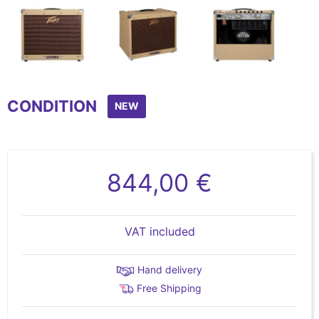
Item
1
CONDITION
of
NEW
3
844,00 €
VAT included
Hand delivery
Free Shipping