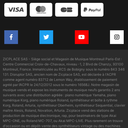
ZICPLACE SAS - Siège social et Magasin de Musique Montreuil Paris-Est :
Centre Commercial Croix-de-Chavaux, niveau -1, 2 Blvd de Chanzy, 93100
Montreuil, France. Immatriculée au RCS de Bobigny sous le numéro 843 346
131. Disruptor SAS, ancien nom de Zicplace SAS, est déclarée à l'ACPR
comme agent numéro 83712 de Lemon Way, établissement de paiement
agréé par l’ACPR le 24/12/2012 sous le numéro 16568J. Notre magasin de
musique vends et expose les instruments de musique neufs garantis 2 ans
suivants avec une distribution agréée : piano numérique Yamaha, piano
numérique Korg, piano numérique Roland, synthétiseur et boîte à rythme
Korg, Roland, Arturia, synthétiseur Oberheim, synthétiseur Sequential, clavier
maître Alesis, Roland, Novation, Arturia. Zicplace vend des stations de
production de musique électronique, rap, pour beatmakers de type Akai
MPC-ONE, ou Roland MC-707, ou Akai MPC-LIVE. Plus rarement on trouve
d'occasion ou en dépôt-vente des synthétiseurs vintage ou des machines