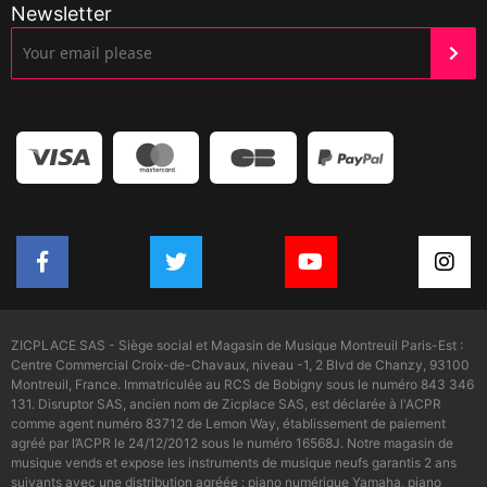
Newsletter
ZICPLACE SAS - Siège social et Magasin de Musique Montreuil Paris-Est :
Centre Commercial Croix-de-Chavaux, niveau -1, 2 Blvd de Chanzy, 93100
Montreuil, France. Immatriculée au RCS de Bobigny sous le numéro 843 346
131. Disruptor SAS, ancien nom de Zicplace SAS, est déclarée à l'ACPR
comme agent numéro 83712 de Lemon Way, établissement de paiement
agréé par l’ACPR le 24/12/2012 sous le numéro 16568J. Notre magasin de
musique vends et expose les instruments de musique neufs garantis 2 ans
suivants avec une distribution agréée : piano numérique Yamaha, piano