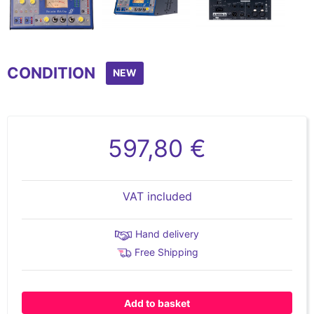
Item
1
CONDITION
of
NEW
4
597,80 €
VAT included
Hand delivery
Free Shipping
Add to basket