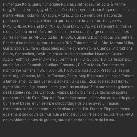
numérique Korg, piano numérique Roland, synthétiseur et boîte à rythme
Korg, Roland, Arturia, synthétiseur Oberheim, synthétiseur Sequential, clavier
maître Alesis, Roland, Novation, Arturia. Zicplace vend des stations de
production de musique électronique, rap, pour beatmakers de type Akai
MPC-ONE, ou Roland MC-707, ou Akai MPC-LIVE. Plus rarement on trouve
d'occasion ou en dépôt-vente des synthétiseurs vintage ou des machines
cultes comme les MPC60 ou les TR-808. Guitare Gibson d'occasion, guitare
Fender d'occasion, guitares neuves PRS, Takamine, G&L, Sire, Marcus Miller,
Guild, Godin. Guitares classiques pour le conservatoire Cuenca. Microphone
Shure, Sennheiser, Lewitt. Micro de studio d'occasion Neuman. Casque
Audio Technica, Beyer Dynamic, Sennheiser HD-25 pour DJ. Carte son pour
studio Arturia, Focusrite, Audient, Presonus, RME et Motu. Enceintes de
monitoring Yamaha HS5, HS7, HS8, HK Audio, Kali Audio, Presonus. Tables
de mixage Yamaha, Mackie, Tascam, Zoom. Amplificateur d'occasion Fender
à lampe, ampli guitare Laney, Blackstar, GRBass, . Zicplace est distributeur
agréé Marshall également. Le magasin de musique Zicplace vend également
des batteries neuves Canopus, Mapex, Ludwig ainsi que des accessoires
pour batterie Vic Firth. Zicplace fournit également un service de lutherie pour
guitare et basse, et un service d'accordage de piano avec un réseau
d'accordeuses et d'accordeurs de piano en Ile-De-France. Zicplace donne
également des cours de musique à Montreuil : cours de piano, cours de MAO,
cours Ableton, cours de guitare, cours de batterie, cours de basse.