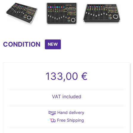
Item
1
CONDITION
of
NEW
5
133,00 €
VAT included
Hand delivery
Free Shipping