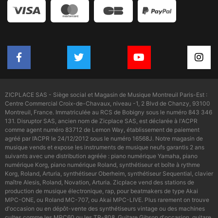
ZICPLACE SAS - Siège social et Magasin de Musique Montreuil Paris-Est :
Centre Commercial Croix-de-Chavaux, niveau -1, 2 Blvd de Chanzy, 93100
Montreuil, France. Immatriculée au RCS de Bobigny sous le numéro 843 346
131. Disruptor SAS, ancien nom de Zicplace SAS, est déclarée à l'ACPR
comme agent numéro 83712 de Lemon Way, établissement de paiement
agréé par l’ACPR le 24/12/2012 sous le numéro 16568J. Notre magasin de
musique vends et expose les instruments de musique neufs garantis 2 ans
suivants avec une distribution agréée : piano numérique Yamaha, piano
numérique Korg, piano numérique Roland, synthétiseur et boîte à rythme
Korg, Roland, Arturia, synthétiseur Oberheim, synthétiseur Sequential, clavier
maître Alesis, Roland, Novation, Arturia. Zicplace vend des stations de
production de musique électronique, rap, pour beatmakers de type Akai
MPC-ONE, ou Roland MC-707, ou Akai MPC-LIVE. Plus rarement on trouve
d'occasion ou en dépôt-vente des synthétiseurs vintage ou des machines
cultes comme les MPC60 ou les TR-808. Guitare Gibson d'occasion, guitare