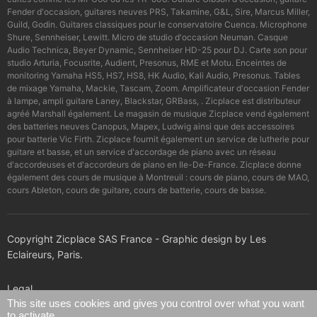
Fender d'occasion, guitares neuves PRS, Takamine, G&L, Sire, Marcus Miller,
Guild, Godin. Guitares classiques pour le conservatoire Cuenca. Microphone
Shure, Sennheiser, Lewitt. Micro de studio d'occasion Neuman. Casque
Audio Technica, Beyer Dynamic, Sennheiser HD-25 pour DJ. Carte son pour
studio Arturia, Focusrite, Audient, Presonus, RME et Motu. Enceintes de
monitoring Yamaha HS5, HS7, HS8, HK Audio, Kali Audio, Presonus. Tables
de mixage Yamaha, Mackie, Tascam, Zoom. Amplificateur d'occasion Fender
à lampe, ampli guitare Laney, Blackstar, GRBass, . Zicplace est distributeur
agréé Marshall également. Le magasin de musique Zicplace vend également
des batteries neuves Canopus, Mapex, Ludwig ainsi que des accessoires
pour batterie Vic Firth. Zicplace fournit également un service de lutherie pour
guitare et basse, et un service d'accordage de piano avec un réseau
d'accordeuses et d'accordeurs de piano en Ile-De-France. Zicplace donne
également des cours de musique à Montreuil : cours de piano, cours de MAO,
cours Ableton, cours de guitare, cours de batterie, cours de basse.
Copyright Zicplace SAS France - Graphic design by Les
Eclaireurs, Paris.
Legal
This site uses cookies and gives you control over what you want
to activate