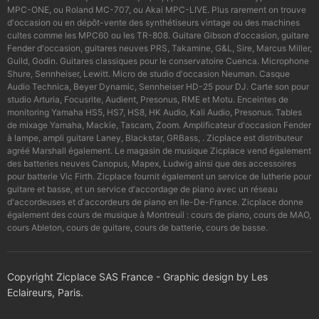
MPC-ONE, ou Roland MC-707, ou Akai MPC-LIVE. Plus rarement on trouve
d'occasion ou en dépôt-vente des synthétiseurs vintage ou des machines
cultes comme les MPC60 ou les TR-808. Guitare Gibson d'occasion, guitare
Fender d'occasion, guitares neuves PRS, Takamine, G&L, Sire, Marcus Miller,
Guild, Godin. Guitares classiques pour le conservatoire Cuenca. Microphone
Shure, Sennheiser, Lewitt. Micro de studio d'occasion Neuman. Casque
Audio Technica, Beyer Dynamic, Sennheiser HD-25 pour DJ. Carte son pour
studio Arturia, Focusrite, Audient, Presonus, RME et Motu. Enceintes de
monitoring Yamaha HS5, HS7, HS8, HK Audio, Kali Audio, Presonus. Tables
de mixage Yamaha, Mackie, Tascam, Zoom. Amplificateur d'occasion Fender
à lampe, ampli guitare Laney, Blackstar, GRBass, . Zicplace est distributeur
agréé Marshall également. Le magasin de musique Zicplace vend également
des batteries neuves Canopus, Mapex, Ludwig ainsi que des accessoires
pour batterie Vic Firth. Zicplace fournit également un service de lutherie pour
guitare et basse, et un service d'accordage de piano avec un réseau
d'accordeuses et d'accordeurs de piano en Ile-De-France. Zicplace donne
également des cours de musique à Montreuil : cours de piano, cours de MAO,
cours Ableton, cours de guitare, cours de batterie, cours de basse.
Copyright Zicplace SAS France - Graphic design by Les
Eclaireurs, Paris.