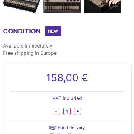
Item
1
CONDITION
of
NEW
3
Available immediately
Free shipping in Europe
158,00 €
VAT included
Hand delivery