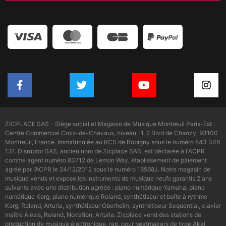
ZICPLACE SAS - Siège social et Magasin de Musique Montreuil Paris-Est :
Centre Commercial Croix-de-Chavaux, niveau -1, 2 Blvd de Chanzy, 93100
Montreuil, France. Immatriculée au RCS de Bobigny sous le numéro 843 346
131. Disruptor SAS, ancien nom de Zicplace SAS, est déclarée à l'ACPR
comme agent numéro 83712 de Lemon Way, établissement de paiement
agréé par l’ACPR le 24/12/2012 sous le numéro 16568J. Notre magasin de
musique vends et expose les instruments de musique neufs garantis 2 ans
suivants avec une distribution agréée : piano numérique Yamaha, piano
numérique Korg, piano numérique Roland, synthétiseur et boîte à rythme
Korg, Roland, Arturia, synthétiseur Oberheim, synthétiseur Sequential, clavier
maître Alesis, Roland, Novation, Arturia. Zicplace vend des stations de
production de musique électronique, rap, pour beatmakers de type Akai