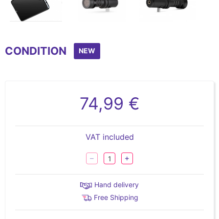
Item
1
CONDITION
of
NEW
3
74,99 €
VAT included
Hand delivery
Free Shipping