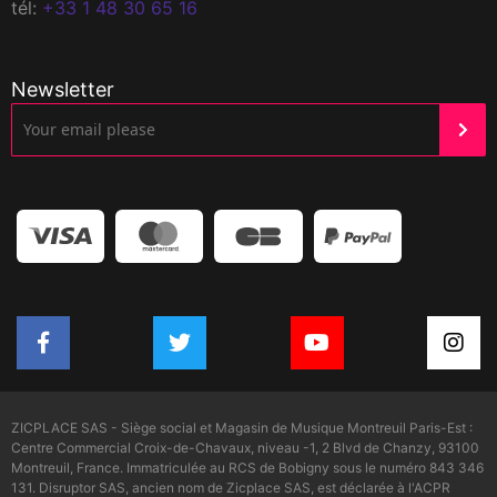
tél:
+33 1 48 30 65 16
Newsletter
ZICPLACE SAS - Siège social et Magasin de Musique Montreuil Paris-Est :
Centre Commercial Croix-de-Chavaux, niveau -1, 2 Blvd de Chanzy, 93100
Montreuil, France. Immatriculée au RCS de Bobigny sous le numéro 843 346
131. Disruptor SAS, ancien nom de Zicplace SAS, est déclarée à l'ACPR