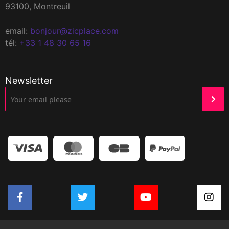
93100, Montreuil
email:
bonjour@zicplace.com
tél:
+33 1 48 30 65 16
Newsletter