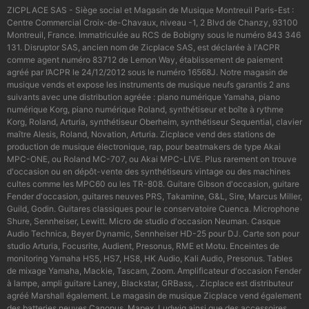
ZICPLACE SAS - Siège social et Magasin de Musique Montreuil Paris-Est :
Centre Commercial Croix-de-Chavaux, niveau -1, 2 Blvd de Chanzy, 93100
Montreuil, France. Immatriculée au RCS de Bobigny sous le numéro 843 346
131. Disruptor SAS, ancien nom de Zicplace SAS, est déclarée à l'ACPR
comme agent numéro 83712 de Lemon Way, établissement de paiement
agréé par l’ACPR le 24/12/2012 sous le numéro 16568J. Notre magasin de
musique vends et expose les instruments de musique neufs garantis 2 ans
suivants avec une distribution agréée : piano numérique Yamaha, piano
numérique Korg, piano numérique Roland, synthétiseur et boîte à rythme
Korg, Roland, Arturia, synthétiseur Oberheim, synthétiseur Sequential, clavier
maître Alesis, Roland, Novation, Arturia. Zicplace vend des stations de
production de musique électronique, rap, pour beatmakers de type Akai
MPC-ONE, ou Roland MC-707, ou Akai MPC-LIVE. Plus rarement on trouve
d'occasion ou en dépôt-vente des synthétiseurs vintage ou des machines
cultes comme les MPC60 ou les TR-808. Guitare Gibson d'occasion, guitare
Fender d'occasion, guitares neuves PRS, Takamine, G&L, Sire, Marcus Miller,
Guild, Godin. Guitares classiques pour le conservatoire Cuenca. Microphone
Shure, Sennheiser, Lewitt. Micro de studio d'occasion Neuman. Casque
Audio Technica, Beyer Dynamic, Sennheiser HD-25 pour DJ. Carte son pour
studio Arturia, Focusrite, Audient, Presonus, RME et Motu. Enceintes de
monitoring Yamaha HS5, HS7, HS8, HK Audio, Kali Audio, Presonus. Tables
de mixage Yamaha, Mackie, Tascam, Zoom. Amplificateur d'occasion Fender
à lampe, ampli guitare Laney, Blackstar, GRBass, . Zicplace est distributeur
agréé Marshall également. Le magasin de musique Zicplace vend également
des batteries neuves Canopus, Mapex, Ludwig ainsi que des accessoires