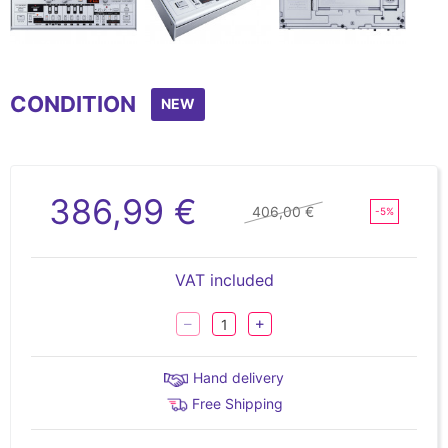
Item
1
CONDITION
of
NEW
5
386,99 €
406,00 €
-5%
VAT included
Hand delivery
Free Shipping