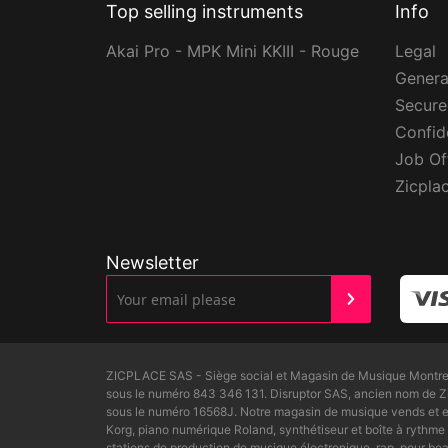
Top selling instruments
Info
Akai Pro - MPK Mini KKIII - Rouge
Legal
Genera
Secur
Confide
Job Of
Zicpla
Newsletter
ZICPLACE SAS - Siège social et Magasin de Musique Montreui
sous le numéro 843 346 131. Disruptor SAS, ancien nom de 
sous le numéro 16568J. Notre magasin de musique vends et ex
Korg, piano numérique Roland, synthétiseur et boîte à rythme 
stations de production de musique électronique, rap, pour 