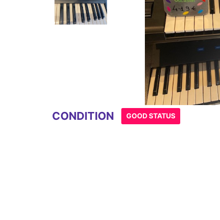
Item
1
of
2
CONDITION
GOOD STATUS