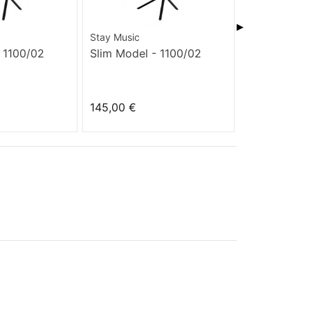
▶
Stay Music
Stay Music
 1100/02
Slim Model - 1100/02
Tower Mode
145,00 €
159,00 €