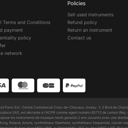
Policies
Sell used instruments
l Terms and Conditions
Refund policy
ed payment
Return an instrument
ntiality policy
Contact us
fer
ce network
l Paris-Est : Centre Commercial Croix-de-Chavaux, niveau -1, 2 Blvd de Chanz
Zicplace SAS, est déclarée à l'ACPR comme agent numéro 83712 de Lemon Way, é
pose les instruments de musique neufs garantis 2 ans suivants avec une distri
Korg, Roland, Arturia, synthétiseur Oberheim, synthétiseur Sequential, clavier maî
beatmakers de type Akai MPC-ONE, ou Roland MC-707, ou Akai MPC-LIVE. Plus ra