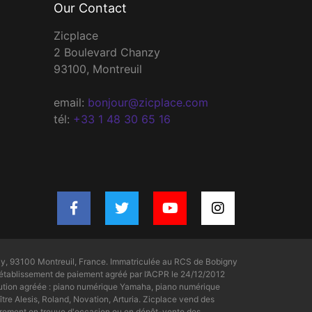
Our Contact
Zicplace
2 Boulevard Chanzy
93100, Montreuil
email:
bonjour@zicplace.com
tél:
+33 1 48 30 65 16
y, 93100 Montreuil, France. Immatriculée au RCS de Bobigny
tablissement de paiement agréé par l’ACPR le 24/12/2012
bution agréée : piano numérique Yamaha, piano numérique
tre Alesis, Roland, Novation, Arturia. Zicplace vend des
rement on trouve d'occasion ou en dépôt-vente des