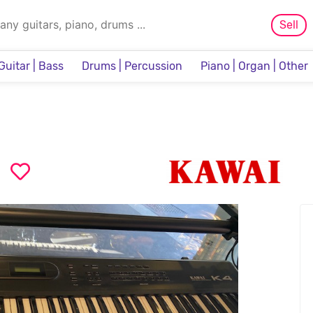
Sell
Guitar | Bass
Drums | Percussion
Piano | Organ | Other
Sampler & Sequencer