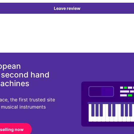
Leave review
ropean
d second hand
machines
e, the first trusted site
r musical instruments
 selling now