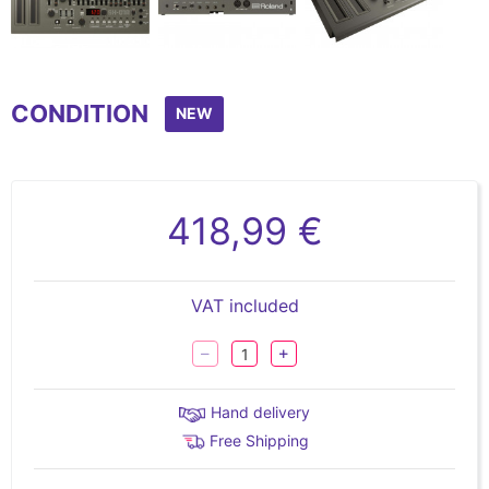
Item
1
CONDITION
of
NEW
6
418,99 €
VAT included
Hand delivery
Free Shipping