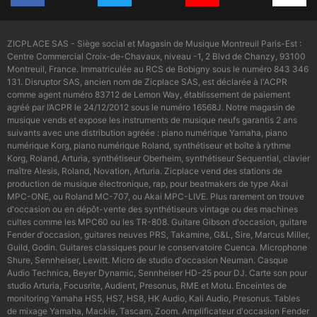
ZICPLACE SAS - Siège social et Magasin de Musique Montreuil Paris-Est :
Centre Commercial Croix-de-Chavaux, niveau -1, 2 Blvd de Chanzy, 93100
Montreuil, France. Immatriculée au RCS de Bobigny sous le numéro 843 346
131. Disruptor SAS, ancien nom de Zicplace SAS, est déclarée à l'ACPR
comme agent numéro 83712 de Lemon Way, établissement de paiement
agréé par l’ACPR le 24/12/2012 sous le numéro 16568J. Notre magasin de
musique vends et expose les instruments de musique neufs garantis 2 ans
suivants avec une distribution agréée : piano numérique Yamaha, piano
numérique Korg, piano numérique Roland, synthétiseur et boîte à rythme
Korg, Roland, Arturia, synthétiseur Oberheim, synthétiseur Sequential, clavier
maître Alesis, Roland, Novation, Arturia. Zicplace vend des stations de
production de musique électronique, rap, pour beatmakers de type Akai
MPC-ONE, ou Roland MC-707, ou Akai MPC-LIVE. Plus rarement on trouve
d'occasion ou en dépôt-vente des synthétiseurs vintage ou des machines
cultes comme les MPC60 ou les TR-808. Guitare Gibson d'occasion, guitare
Fender d'occasion, guitares neuves PRS, Takamine, G&L, Sire, Marcus Miller,
Guild, Godin. Guitares classiques pour le conservatoire Cuenca. Microphone
Shure, Sennheiser, Lewitt. Micro de studio d'occasion Neuman. Casque
Audio Technica, Beyer Dynamic, Sennheiser HD-25 pour DJ. Carte son pour
studio Arturia, Focusrite, Audient, Presonus, RME et Motu. Enceintes de
monitoring Yamaha HS5, HS7, HS8, HK Audio, Kali Audio, Presonus. Tables
de mixage Yamaha, Mackie, Tascam, Zoom. Amplificateur d'occasion Fender