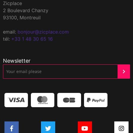
Zicplace
2 Boulevard Chanzy
93100, Montreuil
email:
bonjour@zicplace.com
tél:
+33 1 48 30 65 16
Newsletter