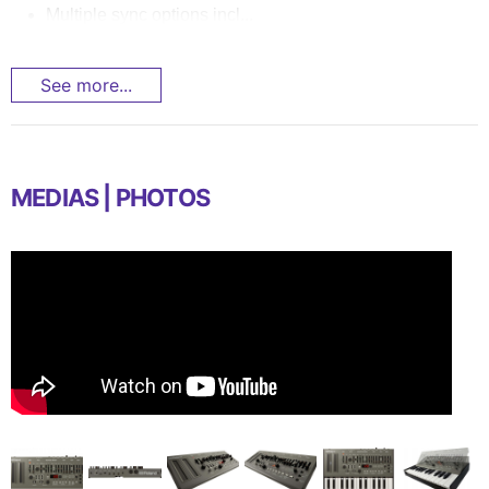
Multiple sync options incl...
See more...
MEDIAS | PHOTOS