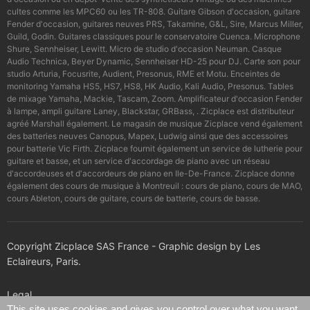
cultes comme les MPC60 ou les TR-808. Guitare Gibson d'occasion, guitare
Fender d'occasion, guitares neuves PRS, Takamine, G&L, Sire, Marcus Miller,
Guild, Godin. Guitares classiques pour le conservatoire Cuenca. Microphone
Shure, Sennheiser, Lewitt. Micro de studio d'occasion Neuman. Casque
Audio Technica, Beyer Dynamic, Sennheiser HD-25 pour DJ. Carte son pour
studio Arturia, Focusrite, Audient, Presonus, RME et Motu. Enceintes de
monitoring Yamaha HS5, HS7, HS8, HK Audio, Kali Audio, Presonus. Tables
de mixage Yamaha, Mackie, Tascam, Zoom. Amplificateur d'occasion Fender
à lampe, ampli guitare Laney, Blackstar, GRBass, . Zicplace est distributeur
agréé Marshall également. Le magasin de musique Zicplace vend également
des batteries neuves Canopus, Mapex, Ludwig ainsi que des accessoires
pour batterie Vic Firth. Zicplace fournit également un service de lutherie pour
guitare et basse, et un service d'accordage de piano avec un réseau
d'accordeuses et d'accordeurs de piano en Ile-De-France. Zicplace donne
également des cours de musique à Montreuil : cours de piano, cours de MAO,
cours Ableton, cours de guitare, cours de batterie, cours de basse.
Copyright Zicplace SAS France - Graphic design by Les
Eclaireurs, Paris.
Legal
This site uses cookies and gives you control over what you want