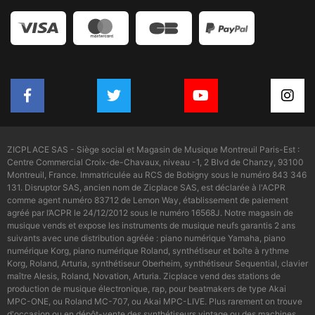
ZICPLACE SAS - Siège social et Magasin de Musique Montreuil Paris-Est :
Centre Commercial Croix-de-Chavaux, niveau -1, 2 Blvd de Chanzy, 93100
Montreuil, France. Immatriculée au RCS de Bobigny sous le numéro 843 346
131. Disruptor SAS, ancien nom de Zicplace SAS, est déclarée à l'ACPR
comme agent numéro 83712 de Lemon Way, établissement de paiement
agréé par l’ACPR le 24/12/2012 sous le numéro 16568J. Notre magasin de
musique vends et expose les instruments de musique neufs garantis 2 ans
suivants avec une distribution agréée : piano numérique Yamaha, piano
numérique Korg, piano numérique Roland, synthétiseur et boîte à rythme
Korg, Roland, Arturia, synthétiseur Oberheim, synthétiseur Sequential, clavier
maître Alesis, Roland, Novation, Arturia. Zicplace vend des stations de
production de musique électronique, rap, pour beatmakers de type Akai
MPC-ONE, ou Roland MC-707, ou Akai MPC-LIVE. Plus rarement on trouve
d'occasion ou en dépôt-vente des synthétiseurs vintage ou des machines