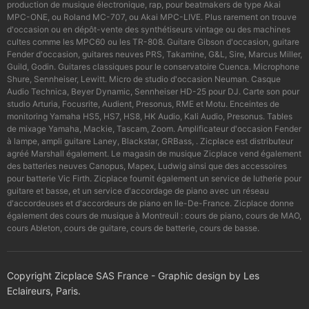
production de musique électronique, rap, pour beatmakers de type Akai
MPC-ONE, ou Roland MC-707, ou Akai MPC-LIVE. Plus rarement on trouve
d'occasion ou en dépôt-vente des synthétiseurs vintage ou des machines
cultes comme les MPC60 ou les TR-808. Guitare Gibson d'occasion, guitare
Fender d'occasion, guitares neuves PRS, Takamine, G&L, Sire, Marcus Miller,
Guild, Godin. Guitares classiques pour le conservatoire Cuenca. Microphone
Shure, Sennheiser, Lewitt. Micro de studio d'occasion Neuman. Casque
Audio Technica, Beyer Dynamic, Sennheiser HD-25 pour DJ. Carte son pour
studio Arturia, Focusrite, Audient, Presonus, RME et Motu. Enceintes de
monitoring Yamaha HS5, HS7, HS8, HK Audio, Kali Audio, Presonus. Tables
de mixage Yamaha, Mackie, Tascam, Zoom. Amplificateur d'occasion Fender
à lampe, ampli guitare Laney, Blackstar, GRBass, . Zicplace est distributeur
agréé Marshall également. Le magasin de musique Zicplace vend également
des batteries neuves Canopus, Mapex, Ludwig ainsi que des accessoires
pour batterie Vic Firth. Zicplace fournit également un service de lutherie pour
guitare et basse, et un service d'accordage de piano avec un réseau
d'accordeuses et d'accordeurs de piano en Ile-De-France. Zicplace donne
également des cours de musique à Montreuil : cours de piano, cours de MAO,
cours Ableton, cours de guitare, cours de batterie, cours de basse.
Copyright Zicplace SAS France - Graphic design by Les
Eclaireurs, Paris.