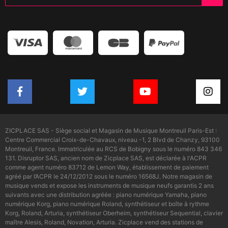
ZICPLACE SAS - Siège social et Magasin de Musique Montreuil Paris-Est :
Centre Commercial Croix-de-Chavaux, niveau -1, 2 Blvd de Chanzy, 93100
Montreuil, France. Immatriculée au RCS de Bobigny sous le numéro 843 346
131. Disruptor SAS, ancien nom de Zicplace SAS, est déclarée à l'ACPR
comme agent numéro 83712 de Lemon Way, établissement de paiement
agréé par l’ACPR le 24/12/2012 sous le numéro 16568J. Notre magasin de
musique vends et expose les instruments de musique neufs garantis 2 ans
suivants avec une distribution agréée : piano numérique Yamaha, piano
numérique Korg, piano numérique Roland, synthétiseur et boîte à rythme
Korg, Roland, Arturia, synthétiseur Oberheim, synthétiseur Sequential, clavier
maître Alesis, Roland, Novation, Arturia. Zicplace vend des stations de