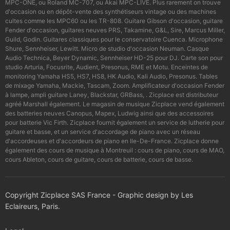
MPC-ONE, ou Roland MC-707, ou Akai MPC-LIVE. Plus rarement on trouve
d'occasion ou en dépôt-vente des synthétiseurs vintage ou des machines
cultes comme les MPC60 ou les TR-808. Guitare Gibson d'occasion, guitare
Fender d'occasion, guitares neuves PRS, Takamine, G&L, Sire, Marcus Miller,
Guild, Godin. Guitares classiques pour le conservatoire Cuenca. Microphone
Shure, Sennheiser, Lewitt. Micro de studio d'occasion Neuman. Casque
Audio Technica, Beyer Dynamic, Sennheiser HD-25 pour DJ. Carte son pour
studio Arturia, Focusrite, Audient, Presonus, RME et Motu. Enceintes de
monitoring Yamaha HS5, HS7, HS8, HK Audio, Kali Audio, Presonus. Tables
de mixage Yamaha, Mackie, Tascam, Zoom. Amplificateur d'occasion Fender
à lampe, ampli guitare Laney, Blackstar, GRBass, . Zicplace est distributeur
agréé Marshall également. Le magasin de musique Zicplace vend également
des batteries neuves Canopus, Mapex, Ludwig ainsi que des accessoires
pour batterie Vic Firth. Zicplace fournit également un service de lutherie pour
guitare et basse, et un service d'accordage de piano avec un réseau
d'accordeuses et d'accordeurs de piano en Ile-De-France. Zicplace donne
également des cours de musique à Montreuil : cours de piano, cours de MAO,
cours Ableton, cours de guitare, cours de batterie, cours de basse.
Copyright Zicplace SAS France - Graphic design by Les
Eclaireurs, Paris.