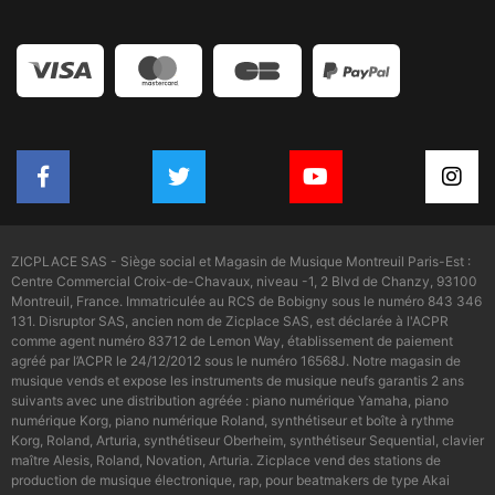
ZICPLACE SAS - Siège social et Magasin de Musique Montreuil Paris-Est :
Centre Commercial Croix-de-Chavaux, niveau -1, 2 Blvd de Chanzy, 93100
Montreuil, France. Immatriculée au RCS de Bobigny sous le numéro 843 346
131. Disruptor SAS, ancien nom de Zicplace SAS, est déclarée à l'ACPR
comme agent numéro 83712 de Lemon Way, établissement de paiement
agréé par l’ACPR le 24/12/2012 sous le numéro 16568J. Notre magasin de
musique vends et expose les instruments de musique neufs garantis 2 ans
suivants avec une distribution agréée : piano numérique Yamaha, piano
numérique Korg, piano numérique Roland, synthétiseur et boîte à rythme
Korg, Roland, Arturia, synthétiseur Oberheim, synthétiseur Sequential, clavier
maître Alesis, Roland, Novation, Arturia. Zicplace vend des stations de
production de musique électronique, rap, pour beatmakers de type Akai