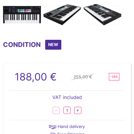
Item
1
CONDITION
of
NEW
4
188,00 €
255,00 €
-26%
VAT included
Hand delivery