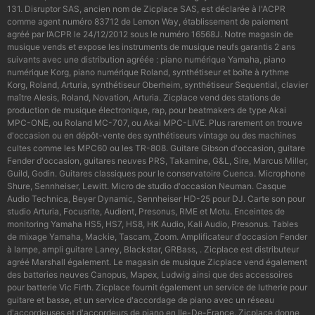
131. Disruptor SAS, ancien nom de Zicplace SAS, est déclarée à l'ACPR
comme agent numéro 83712 de Lemon Way, établissement de paiement
agréé par l’ACPR le 24/12/2012 sous le numéro 16568J. Notre magasin de
musique vends et expose les instruments de musique neufs garantis 2 ans
suivants avec une distribution agréée : piano numérique Yamaha, piano
numérique Korg, piano numérique Roland, synthétiseur et boîte à rythme
Korg, Roland, Arturia, synthétiseur Oberheim, synthétiseur Sequential, clavier
maître Alesis, Roland, Novation, Arturia. Zicplace vend des stations de
production de musique électronique, rap, pour beatmakers de type Akai
MPC-ONE, ou Roland MC-707, ou Akai MPC-LIVE. Plus rarement on trouve
d'occasion ou en dépôt-vente des synthétiseurs vintage ou des machines
cultes comme les MPC60 ou les TR-808. Guitare Gibson d'occasion, guitare
Fender d'occasion, guitares neuves PRS, Takamine, G&L, Sire, Marcus Miller,
Guild, Godin. Guitares classiques pour le conservatoire Cuenca. Microphone
Shure, Sennheiser, Lewitt. Micro de studio d'occasion Neuman. Casque
Audio Technica, Beyer Dynamic, Sennheiser HD-25 pour DJ. Carte son pour
studio Arturia, Focusrite, Audient, Presonus, RME et Motu. Enceintes de
monitoring Yamaha HS5, HS7, HS8, HK Audio, Kali Audio, Presonus. Tables
de mixage Yamaha, Mackie, Tascam, Zoom. Amplificateur d'occasion Fender
à lampe, ampli guitare Laney, Blackstar, GRBass, . Zicplace est distributeur
agréé Marshall également. Le magasin de musique Zicplace vend également
des batteries neuves Canopus, Mapex, Ludwig ainsi que des accessoires
pour batterie Vic Firth. Zicplace fournit également un service de lutherie pour
guitare et basse, et un service d'accordage de piano avec un réseau
d'accordeuses et d'accordeurs de piano en Ile-De-France. Zicplace donne