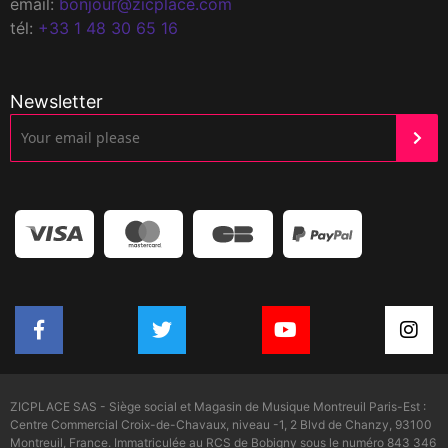
email:
bonjour@zicplace.com
tél:
+33 1 48 30 65 16
Newsletter
ZICPLACE SAS - Siège social et Magasin de Musique Montreuil Paris-Est :
Centre Commercial Croix-de-Chavaux, niveau -1, 2 Blvd de Chanzy, 93100
Montreuil, France. Immatriculée au RCS de Bobigny sous le numéro 843 346