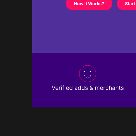
How It Works?
Start
Verified adds & merchants