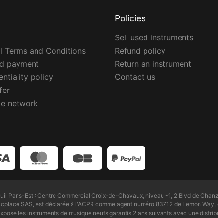
Policies
Sell used instruments
l Terms and Conditions
Refund policy
ed payment
Return an instrument
ntiality policy
Contact us
fer
ce network
l Paris-Est : Centre Commercial Croix-de-Chavaux, niveau -1, 2 Blvd de Chanz
Zicplace SAS, est déclarée à l'ACPR comme agent numéro 83712 de Lemon Way, é
pose les instruments de musique neufs garantis 2 ans suivants avec une distri