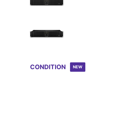
Item
1
of
5
CONDITION
NEW