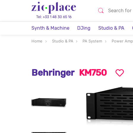
Tel: +33 1 48 30 65 16
Synth & Machine
DJing
Studio & PA
Home
Studio & PA
PA System
Power Ampl
Behringer
KM750