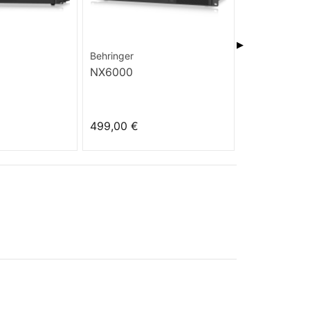
▶
Behringer
Definitive Aud
NX6000
PA 120 BT 
499,00 €
459,00 €