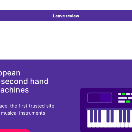
Leave review
ropean
d second hand
machines
e, the first trusted site
r musical instruments