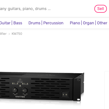
Sell
Guitar | Bass
Drums | Percussion
Piano | Organ | Other
Sampler & Sequencer
ifier
KM750