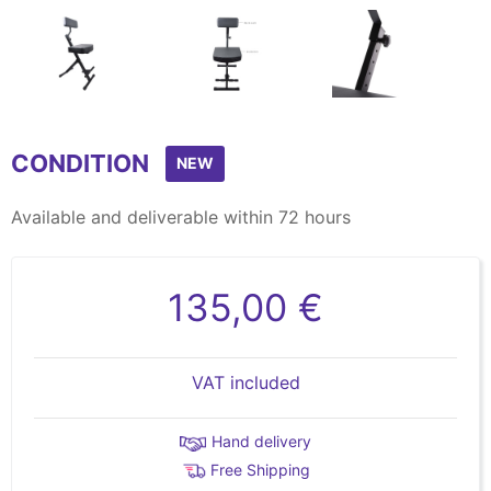
Item
1
CONDITION
of
NEW
5
Available and deliverable within 72 hours
135,00 €
VAT included
Hand delivery
Free Shipping