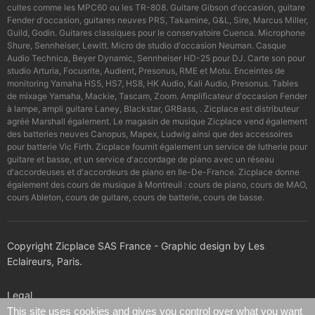
cultes comme les MPC60 ou les TR-808. Guitare Gibson d'occasion, guitare
Fender d'occasion, guitares neuves PRS, Takamine, G&L, Sire, Marcus Miller,
Guild, Godin. Guitares classiques pour le conservatoire Cuenca. Microphone
Shure, Sennheiser, Lewitt. Micro de studio d'occasion Neuman. Casque
Audio Technica, Beyer Dynamic, Sennheiser HD-25 pour DJ. Carte son pour
studio Arturia, Focusrite, Audient, Presonus, RME et Motu. Enceintes de
monitoring Yamaha HS5, HS7, HS8, HK Audio, Kali Audio, Presonus. Tables
de mixage Yamaha, Mackie, Tascam, Zoom. Amplificateur d'occasion Fender
à lampe, ampli guitare Laney, Blackstar, GRBass, . Zicplace est distributeur
agréé Marshall également. Le magasin de musique Zicplace vend également
des batteries neuves Canopus, Mapex, Ludwig ainsi que des accessoires
pour batterie Vic Firth. Zicplace fournit également un service de lutherie pour
guitare et basse, et un service d'accordage de piano avec un réseau
d'accordeuses et d'accordeurs de piano en Ile-De-France. Zicplace donne
également des cours de musique à Montreuil : cours de piano, cours de MAO,
cours Ableton, cours de guitare, cours de batterie, cours de basse.
Copyright Zicplace SAS France - Graphic design by Les
Eclaireurs, Paris.
Legal
This site uses cookies and gives you control over what you want