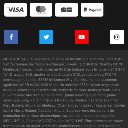
ZICPLACE SAS - Siège social et Magasin de Musique Montreuil Paris-Est :
Centre Commercial Croix-de-Chavaux, niveau -1, 2 Blvd de Chanzy, 93100
Montreuil, France. Immatriculée au RCS de Bobigny sous le numéro 843 346
131. Disruptor SAS, ancien nom de Zicplace SAS, est déclarée à l'ACPR
comme agent numéro 83712 de Lemon Way, établissement de paiement
agréé par l’ACPR le 24/12/2012 sous le numéro 16568J. Notre magasin de
musique vends et expose les instruments de musique neufs garantis 2 ans
suivants avec une distribution agréée : piano numérique Yamaha, piano
numérique Korg, piano numérique Roland, synthétiseur et boîte à rythme
Korg, Roland, Arturia, synthétiseur Oberheim, synthétiseur Sequential, clavier
maître Alesis, Roland, Novation, Arturia. Zicplace vend des stations de
production de musique électronique, rap, pour beatmakers de type Akai
MPC-ONE, ou Roland MC-707, ou Akai MPC-LIVE. Plus rarement on trouve
d'occasion ou en dépôt-vente des synthétiseurs vintage ou des machines