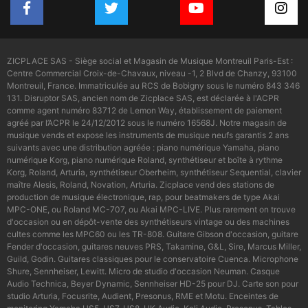
ZICPLACE SAS - Siège social et Magasin de Musique Montreuil Paris-Est :
Centre Commercial Croix-de-Chavaux, niveau -1, 2 Blvd de Chanzy, 93100
Montreuil, France. Immatriculée au RCS de Bobigny sous le numéro 843 346
131. Disruptor SAS, ancien nom de Zicplace SAS, est déclarée à l'ACPR
comme agent numéro 83712 de Lemon Way, établissement de paiement
agréé par l’ACPR le 24/12/2012 sous le numéro 16568J. Notre magasin de
musique vends et expose les instruments de musique neufs garantis 2 ans
suivants avec une distribution agréée : piano numérique Yamaha, piano
numérique Korg, piano numérique Roland, synthétiseur et boîte à rythme
Korg, Roland, Arturia, synthétiseur Oberheim, synthétiseur Sequential, clavier
maître Alesis, Roland, Novation, Arturia. Zicplace vend des stations de
production de musique électronique, rap, pour beatmakers de type Akai
MPC-ONE, ou Roland MC-707, ou Akai MPC-LIVE. Plus rarement on trouve
d'occasion ou en dépôt-vente des synthétiseurs vintage ou des machines
cultes comme les MPC60 ou les TR-808. Guitare Gibson d'occasion, guitare
Fender d'occasion, guitares neuves PRS, Takamine, G&L, Sire, Marcus Miller,
Guild, Godin. Guitares classiques pour le conservatoire Cuenca. Microphone
Shure, Sennheiser, Lewitt. Micro de studio d'occasion Neuman. Casque
Audio Technica, Beyer Dynamic, Sennheiser HD-25 pour DJ. Carte son pour
studio Arturia, Focusrite, Audient, Presonus, RME et Motu. Enceintes de