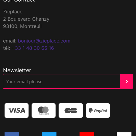
Zicplace
2 Boulevard Chanzy
93100, Montreuil
email:
bonjour@zicplace.com
tél:
+33 1 48 30 65 16
Newsletter