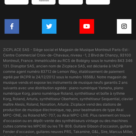
ZICPLACE SAS - Siège social et Magasin de Musique Montreuil Paris-Est :
Centre Commercial Croix-de-Chavaux, niveau -1, 2 Blvd de Chanzy, 93100
Montreuil, France. Immatriculée au RCS de Bobigny sous le numéro 843 346
131. Disruptor SAS, ancien nom de Zicplace SAS, est déclarée à l'ACPR
comme agent numéro 83712 de Lemon Way, établissement de paiement
agréé par l’ACPR le 24/12/2012 sous le numéro 16568J. Notre magasin de
musique vends et expose les instruments de musique neufs garantis 2 ans
suivants avec une distribution agréée : piano numérique Yamaha, piano
numérique Korg, piano numérique Roland, synthétiseur et boîte à rythme
Korg, Roland, Arturia, synthétiseur Oberheim, synthétiseur Sequential, clavier
maître Alesis, Roland, Novation, Arturia. Zicplace vend des stations de
production de musique électronique, rap, pour beatmakers de type Akai
MPC-ONE, ou Roland MC-707, ou Akai MPC-LIVE. Plus rarement on trouve
d'occasion ou en dépôt-vente des synthétiseurs vintage ou des machines
cultes comme les MPC60 ou les TR-808. Guitare Gibson d'occasion, guitare
Fender d'occasion, guitares neuves PRS, Takamine, G&L, Sire, Marcus Miller,