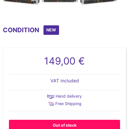
Item
1
CONDITION
of
NEW
4
149,00 €
VAT included
Hand delivery
Free Shipping
Out of stock