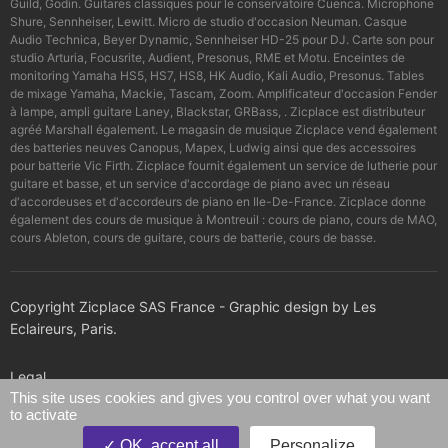
Guild, Godin. Guitares classiques pour le conservatoire Cuenca. Microphone
Shure, Sennheiser, Lewitt. Micro de studio d'occasion Neuman. Casque
Audio Technica, Beyer Dynamic, Sennheiser HD-25 pour DJ. Carte son pour
studio Arturia, Focusrite, Audient, Presonus, RME et Motu. Enceintes de
monitoring Yamaha HS5, HS7, HS8, HK Audio, Kali Audio, Presonus. Tables
de mixage Yamaha, Mackie, Tascam, Zoom. Amplificateur d'occasion Fender
à lampe, ampli guitare Laney, Blackstar, GRBass, . Zicplace est distributeur
agréé Marshall également. Le magasin de musique Zicplace vend également
des batteries neuves Canopus, Mapex, Ludwig ainsi que des accessoires
pour batterie Vic Firth. Zicplace fournit également un service de lutherie pour
guitare et basse, et un service d'accordage de piano avec un réseau
d'accordeuses et d'accordeurs de piano en Ile-De-France. Zicplace donne
également des cours de musique à Montreuil : cours de piano, cours de MAO,
cours Ableton, cours de guitare, cours de batterie, cours de basse.
Copyright Zicplace SAS France - Graphic design by Les
Eclaireurs, Paris.
Legal
This site uses cookies and gives you control over what you want
to activate
Confidentiality policy
OK, accept all
Personalize