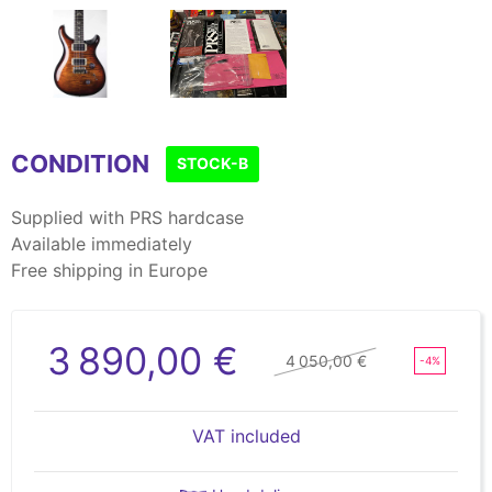
Item
1
CONDITION
of
STOCK-B
2
Supplied with PRS hardcase
Available immediately
Free shipping in Europe
3 890,00 €
4 050,00 €
-4%
VAT included