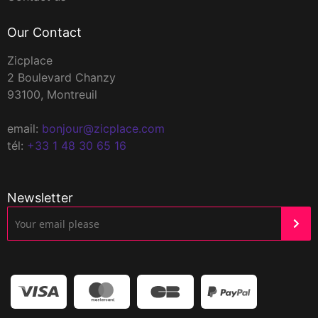
Our Contact
Zicplace
2 Boulevard Chanzy
93100, Montreuil
email:
bonjour@zicplace.com
tél:
+33 1 48 30 65 16
Newsletter