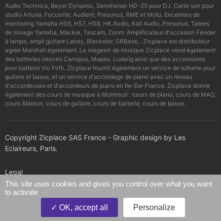
Audio Technica, Beyer Dynamic, Sennheiser HD-25 pour DJ. Carte son pour
studio Arturia, Focusrite, Audient, Presonus, RME et Motu. Enceintes de
monitoring Yamaha HS5, HS7, HS8, HK Audio, Kali Audio, Presonus. Tables
de mixage Yamaha, Mackie, Tascam, Zoom. Amplificateur d'occasion Fender
à lampe, ampli guitare Laney, Blackstar, GRBass, . Zicplace est distributeur
agréé Marshall également. Le magasin de musique Zicplace vend également
des batteries neuves Canopus, Mapex, Ludwig ainsi que des accessoires
pour batterie Vic Firth. Zicplace fournit également un service de lutherie pour
guitare et basse, et un service d'accordage de piano avec un réseau
d'accordeuses et d'accordeurs de piano en Ile-De-France. Zicplace donne
également des cours de musique à Montreuil : cours de piano, cours de MAO,
cours Ableton, cours de guitare, cours de batterie, cours de basse.
Copyright Zicplace SAS France - Graphic design by Les
Eclaireurs, Paris.
Legal
This site uses cookies and gives you control over what you want
to activate
Confidentiality policy
OK, accept all
Personalize