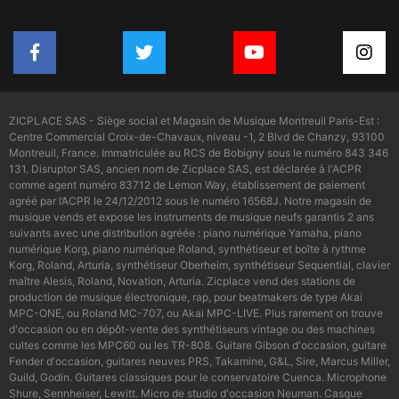
ZICPLACE SAS - Siège social et Magasin de Musique Montreuil Paris-Est :
Centre Commercial Croix-de-Chavaux, niveau -1, 2 Blvd de Chanzy, 93100
Montreuil, France. Immatriculée au RCS de Bobigny sous le numéro 843 346
131. Disruptor SAS, ancien nom de Zicplace SAS, est déclarée à l'ACPR
comme agent numéro 83712 de Lemon Way, établissement de paiement
agréé par l’ACPR le 24/12/2012 sous le numéro 16568J. Notre magasin de
musique vends et expose les instruments de musique neufs garantis 2 ans
suivants avec une distribution agréée : piano numérique Yamaha, piano
numérique Korg, piano numérique Roland, synthétiseur et boîte à rythme
Korg, Roland, Arturia, synthétiseur Oberheim, synthétiseur Sequential, clavier
maître Alesis, Roland, Novation, Arturia. Zicplace vend des stations de
production de musique électronique, rap, pour beatmakers de type Akai
MPC-ONE, ou Roland MC-707, ou Akai MPC-LIVE. Plus rarement on trouve
d'occasion ou en dépôt-vente des synthétiseurs vintage ou des machines
cultes comme les MPC60 ou les TR-808. Guitare Gibson d'occasion, guitare
Fender d'occasion, guitares neuves PRS, Takamine, G&L, Sire, Marcus Miller,
Guild, Godin. Guitares classiques pour le conservatoire Cuenca. Microphone
Shure, Sennheiser, Lewitt. Micro de studio d'occasion Neuman. Casque