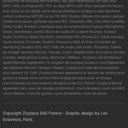
production de musique électronique, rap, pour beatmakers de type Akai
MPC-ONE, ou Roland MC-707, ou Akai MPC-LIVE. Plus rarement on trouve
d'occasion ou en dépôt-vente des synthétiseurs vintage ou des machines
cultes comme les MPC60 ou les TR-808. Guitare Gibson d'occasion, guitare
Fender d'occasion, guitares neuves PRS, Takamine, G&L, Sire, Marcus Miller,
Guild, Godin. Guitares classiques pour le conservatoire Cuenca. Microphone
Shure, Sennheiser, Lewitt. Micro de studio d'occasion Neuman. Casque
Audio Technica, Beyer Dynamic, Sennheiser HD-25 pour DJ. Carte son pour
studio Arturia, Focusrite, Audient, Presonus, RME et Motu. Enceintes de
monitoring Yamaha HS5, HS7, HS8, HK Audio, Kali Audio, Presonus. Tables
de mixage Yamaha, Mackie, Tascam, Zoom. Amplificateur d'occasion Fender
à lampe, ampli guitare Laney, Blackstar, GRBass, . Zicplace est distributeur
agréé Marshall également. Le magasin de musique Zicplace vend également
des batteries neuves Canopus, Mapex, Ludwig ainsi que des accessoires
pour batterie Vic Firth. Zicplace fournit également un service de lutherie pour
guitare et basse, et un service d'accordage de piano avec un réseau
d'accordeuses et d'accordeurs de piano en Ile-De-France. Zicplace donne
également des cours de musique à Montreuil : cours de piano, cours de MAO,
cours Ableton, cours de guitare, cours de batterie, cours de basse.
Copyright Zicplace SAS France - Graphic design by Les
Eclaireurs, Paris.