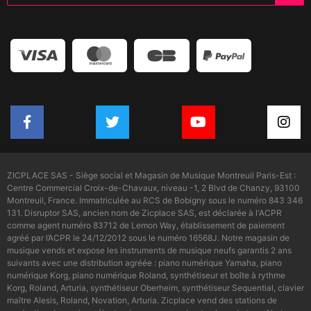
ZICPLACE SAS - Siège social et Magasin de Musique Montreuil Paris-Est :
Centre Commercial Croix-de-Chavaux, niveau -1, 2 Blvd de Chanzy, 93100
Montreuil, France. Immatriculée au RCS de Bobigny sous le numéro 843 346
131. Disruptor SAS, ancien nom de Zicplace SAS, est déclarée à l'ACPR
comme agent numéro 83712 de Lemon Way, établissement de paiement
agréé par l’ACPR le 24/12/2012 sous le numéro 16568J. Notre magasin de
musique vends et expose les instruments de musique neufs garantis 2 ans
suivants avec une distribution agréée : piano numérique Yamaha, piano
numérique Korg, piano numérique Roland, synthétiseur et boîte à rythme
Korg, Roland, Arturia, synthétiseur Oberheim, synthétiseur Sequential, clavier
maître Alesis, Roland, Novation, Arturia. Zicplace vend des stations de