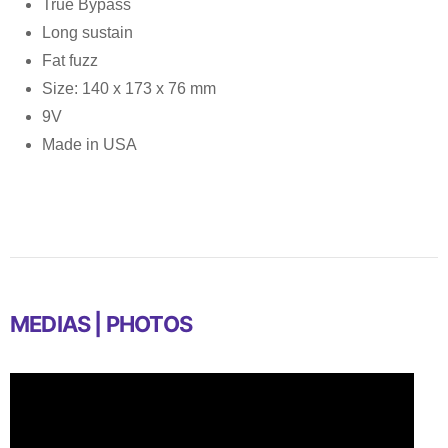
True Bypass
Long sustain
Fat fuzz
Size: 140 x 173 x 76 mm
9V
Made in USA
MEDIAS | PHOTOS