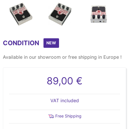
Item
1
CONDITION
of
NEW
3
Available in our showroom or free shipping in Europe !
89,00 €
VAT included
Free Shipping