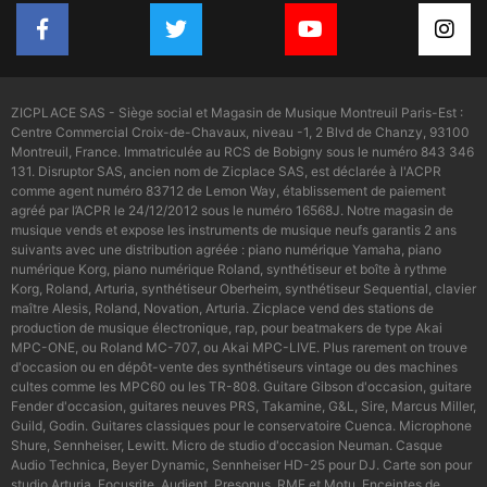
ZICPLACE SAS - Siège social et Magasin de Musique Montreuil Paris-Est :
Centre Commercial Croix-de-Chavaux, niveau -1, 2 Blvd de Chanzy, 93100
Montreuil, France. Immatriculée au RCS de Bobigny sous le numéro 843 346
131. Disruptor SAS, ancien nom de Zicplace SAS, est déclarée à l'ACPR
comme agent numéro 83712 de Lemon Way, établissement de paiement
agréé par l’ACPR le 24/12/2012 sous le numéro 16568J. Notre magasin de
musique vends et expose les instruments de musique neufs garantis 2 ans
suivants avec une distribution agréée : piano numérique Yamaha, piano
numérique Korg, piano numérique Roland, synthétiseur et boîte à rythme
Korg, Roland, Arturia, synthétiseur Oberheim, synthétiseur Sequential, clavier
maître Alesis, Roland, Novation, Arturia. Zicplace vend des stations de
production de musique électronique, rap, pour beatmakers de type Akai
MPC-ONE, ou Roland MC-707, ou Akai MPC-LIVE. Plus rarement on trouve
d'occasion ou en dépôt-vente des synthétiseurs vintage ou des machines
cultes comme les MPC60 ou les TR-808. Guitare Gibson d'occasion, guitare
Fender d'occasion, guitares neuves PRS, Takamine, G&L, Sire, Marcus Miller,
Guild, Godin. Guitares classiques pour le conservatoire Cuenca. Microphone
Shure, Sennheiser, Lewitt. Micro de studio d'occasion Neuman. Casque
Audio Technica, Beyer Dynamic, Sennheiser HD-25 pour DJ. Carte son pour
studio Arturia, Focusrite, Audient, Presonus, RME et Motu. Enceintes de