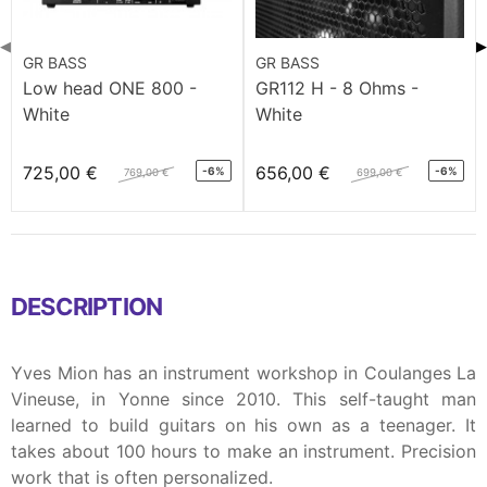
◀
▶
GR BASS
GR BASS
Low head ONE 800 -
GR112 H - 8 Ohms -
White
White
725,00 €
656,00 €
-6%
-6%
769,00 €
699,00 €
DESCRIPTION
Yves Mion has an instrument workshop in Coulanges La
Vineuse, in Yonne since 2010. This self-taught man
learned to build guitars on his own as a teenager. It
takes about 100 hours to make an instrument. Precision
work that is often personalized.