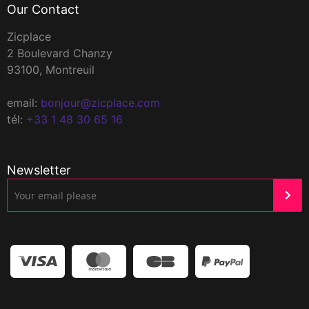
Our Contact
Zicplace
2 Boulevard Chanzy
93100, Montreuil
email:
bonjour@zicplace.com
tél:
+33 1 48 30 65 16
Newsletter