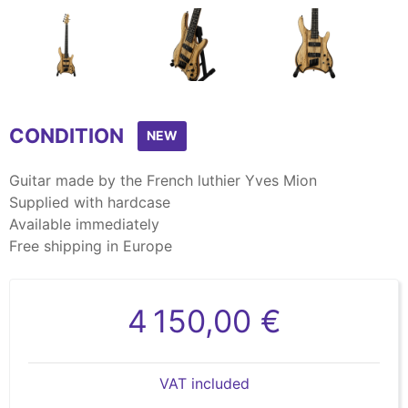
Item
1
CONDITION
of
NEW
5
Guitar made by the French luthier Yves Mion
Supplied with hardcase
Available immediately
Free shipping in Europe
4 150,00 €
VAT included