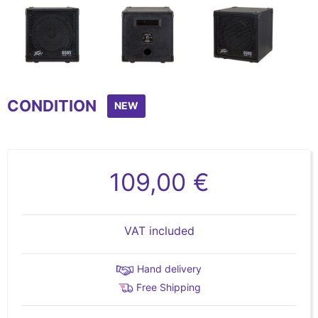
Item
1
CONDITION
of
NEW
4
109,00 €
VAT included
Hand delivery
Free Shipping