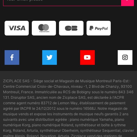
ZICPLACE SAS - Siège social et Magasin de Musique Montreuil Paris-Est :
Centre Commercial Croix-de-Chavaux, niveau -1, 2 Blvd de Chanzy, 93100
Montreuil, France. Immatriculée au RCS de Bobigny sous le numéro 843 346
131. Disruptor SAS, ancien nom de Zicplace SAS, est déclarée à l'ACPR
comme agent numéro 83712 de Lemon Way, établissement de paiement
agréé par l’ACPR le 24/12/2012 sous le numéro 16568J. Notre magasin de
musique vends et expose les instruments de musique neufs garantis 2 ans
suivants avec une distribution agréée : piano numérique Yamaha, piano
numérique Korg, piano numérique Roland, synthétiseur et boîte à rythme
Korg, Roland, Arturia, synthétiseur Oberheim, synthétiseur Sequential, clavier
maître Alesis, Roland, Novation, Arturia. Zicplace vend des stations de