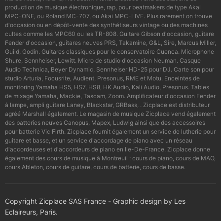
production de musique électronique, rap, pour beatmakers de type Akai
MPC-ONE, ou Roland MC-707, ou Akai MPC-LIVE. Plus rarement on trouve
d'occasion ou en dépôt-vente des synthétiseurs vintage ou des machines
cultes comme les MPC60 ou les TR-808. Guitare Gibson d'occasion, guitare
Fender d'occasion, guitares neuves PRS, Takamine, G&L, Sire, Marcus Miller,
Guild, Godin. Guitares classiques pour le conservatoire Cuenca. Microphone
Shure, Sennheiser, Lewitt. Micro de studio d'occasion Neuman. Casque
Audio Technica, Beyer Dynamic, Sennheiser HD-25 pour DJ. Carte son pour
studio Arturia, Focusrite, Audient, Presonus, RME et Motu. Enceintes de
monitoring Yamaha HS5, HS7, HS8, HK Audio, Kali Audio, Presonus. Tables
de mixage Yamaha, Mackie, Tascam, Zoom. Amplificateur d'occasion Fender
à lampe, ampli guitare Laney, Blackstar, GRBass, . Zicplace est distributeur
agréé Marshall également. Le magasin de musique Zicplace vend également
des batteries neuves Canopus, Mapex, Ludwig ainsi que des accessoires
pour batterie Vic Firth. Zicplace fournit également un service de lutherie pour
guitare et basse, et un service d'accordage de piano avec un réseau
d'accordeuses et d'accordeurs de piano en Ile-De-France. Zicplace donne
également des cours de musique à Montreuil : cours de piano, cours de MAO,
cours Ableton, cours de guitare, cours de batterie, cours de basse.
Copyright Zicplace SAS France - Graphic design by Les
Eclaireurs, Paris.