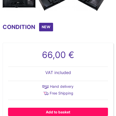
Item
1
CONDITION
of
NEW
3
66,00 €
VAT included
Hand delivery
Free Shipping
Add to basket