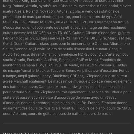
numérique Korg, piano numérique Roland, synthétiseur et boîte à rythme
Korg, Roland, Arturia, synthétiseur Oberheim, synthétiseur Sequential, clavier
maître Alesis, Roland, Novation, Arturia. Zicplace vend des stations de
production de musique électronique, rap, pour beatmakers de type Akai
MPC-ONE, ou Roland MC-707, ou Akai MPC-LIVE. Plus rarement on trouve
d'occasion ou en dépôt-vente des synthétiseurs vintage ou des machines
cultes comme les MPC60 ou les TR-808. Guitare Gibson d'occasion, guitare
Fender d'occasion, guitares neuves PRS, Takamine, G&L, Sire, Marcus Miller,
Guild, Godin. Guitares classiques pour le conservatoire Cuenca. Microphone
Shure, Sennheiser, Lewitt. Micro de studio d'occasion Neuman. Casque
Audio Technica, Beyer Dynamic, Sennheiser HD-25 pour DJ. Carte son pour
studio Arturia, Focusrite, Audient, Presonus, RME et Motu. Enceintes de
monitoring Yamaha HS5, HS7, HS8, HK Audio, Kali Audio, Presonus. Tables
de mixage Yamaha, Mackie, Tascam, Zoom. Amplificateur d'occasion Fender
à lampe, ampli guitare Laney, Blackstar, GRBass, . Zicplace est distributeur
agréé Marshall également. Le magasin de musique Zicplace vend également
des batteries neuves Canopus, Mapex, Ludwig ainsi que des accessoires
pour batterie Vic Firth. Zicplace fournit également un service de lutherie pour
guitare et basse, et un service d'accordage de piano avec un réseau
d'accordeuses et d'accordeurs de piano en Ile-De-France. Zicplace donne
également des cours de musique à Montreuil : cours de piano, cours de MAO,
cours Ableton, cours de guitare, cours de batterie, cours de basse.