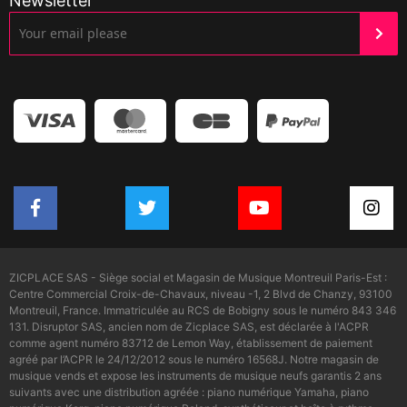
Newsletter
ZICPLACE SAS - Siège social et Magasin de Musique Montreuil Paris-Est :
Centre Commercial Croix-de-Chavaux, niveau -1, 2 Blvd de Chanzy, 93100
Montreuil, France. Immatriculée au RCS de Bobigny sous le numéro 843 346
131. Disruptor SAS, ancien nom de Zicplace SAS, est déclarée à l'ACPR
comme agent numéro 83712 de Lemon Way, établissement de paiement
agréé par l’ACPR le 24/12/2012 sous le numéro 16568J. Notre magasin de
musique vends et expose les instruments de musique neufs garantis 2 ans
suivants avec une distribution agréée : piano numérique Yamaha, piano