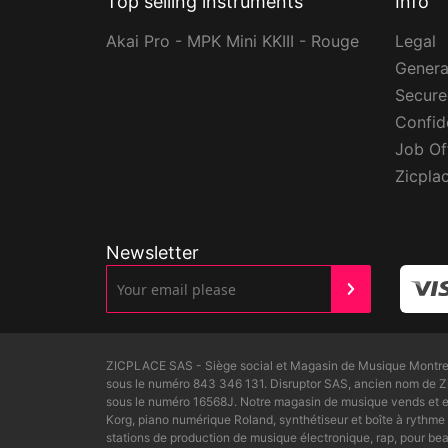
Top selling instruments
Info
Akai Pro - MPK Mini KKIII - Rouge
Legal
Genera
Secur
Confide
Job Of
Zicpla
Newsletter
ZICPLACE SAS - Siège social et Magasin de Musique Montreui
sous le numéro 843 346 131. Disruptor SAS, ancien nom de 
sous le numéro 16568J. Notre magasin de musique vends et ex
Korg, piano numérique Roland, synthétiseur et boîte à rythme 
stations de production de musique électronique, rap, pour 