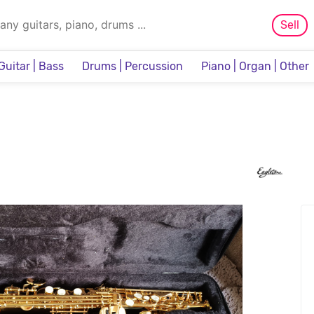
Sell
Guitar | Bass
Drums | Percussion
Piano | Organ | Other
Sampler & Sequencer