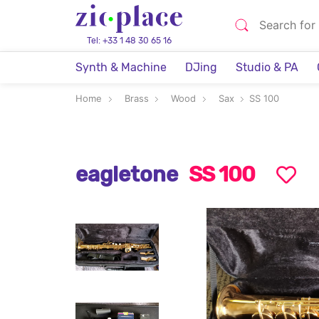
Tel: +33 1 48 30 65 16
Synth & Machine
DJing
Studio & PA
Home
Brass
Wood
Sax
SS 100
eagletone
SS 100