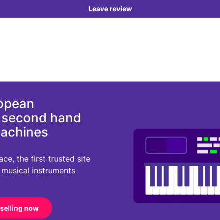
Leave review
ropean
d second hand
machines
e, the first trusted site
r musical instruments
 selling now