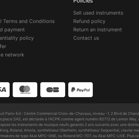
Policies
Sell used instruments
l Terms and Conditions
Refund policy
ed payment
Return an instrument
ntiality policy
Contact us
fer
ce network
l Paris-Est : Centre Commercial Croix-de-Chavaux, niveau -1, 2 Blvd de Chanz
Zicplace SAS, est déclarée à l'ACPR comme agent numéro 83712 de Lemon Way, é
pose les instruments de musique neufs garantis 2 ans suivants avec une distri
Korg, Roland, Arturia, synthétiseur Oberheim, synthétiseur Sequential, clavier maî
beatmakers de type Akai MPC-ONE, ou Roland MC-707, ou Akai MPC-LIVE. Plus ra