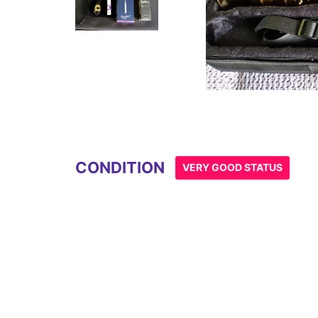
Item
1
of
2
CONDITION
VERY GOOD STATUS