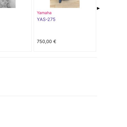
▶
Yamaha
Eagletone Hi
YAS-275
Saxophone 
750,00 €
500,00 €