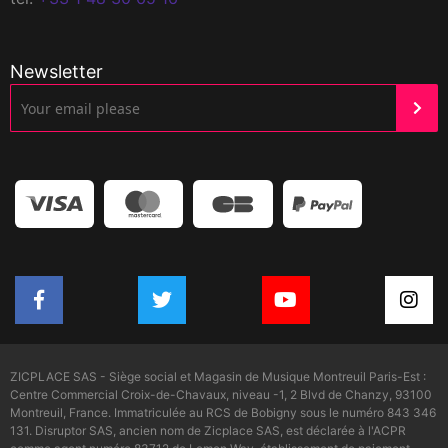
Newsletter
ZICPLACE SAS - Siège social et Magasin de Musique Montreuil Paris-Est :
Centre Commercial Croix-de-Chavaux, niveau -1, 2 Blvd de Chanzy, 93100
Montreuil, France. Immatriculée au RCS de Bobigny sous le numéro 843 346
131. Disruptor SAS, ancien nom de Zicplace SAS, est déclarée à l'ACPR