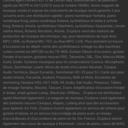
comme agent numéro 83712 de Lemon Way, établissement de paiement
agréé par l’ACPR le 24/12/2012 sous le numéro 16568J. Notre magasin de
musique vends et expose les instruments de musique neufs garantis 2 ans
suivants avec une distribution agréée : piano numérique Yamaha, piano
numérique Korg, piano numérique Roland, synthétiseur et boîte à rythme
Korg, Roland, Arturia, synthétiseur Oberheim, synthétiseur Sequential, clavier
maître Alesis, Roland, Novation, Arturia. Zicplace vend des stations de
production de musique électronique, rap, pour beatmakers de type Akai
MPC-ONE, ou Roland MC-707, ou Akai MPC-LIVE. Plus rarement on trouve
d'occasion ou en dépôt-vente des synthétiseurs vintage ou des machines
cultes comme les MPC60 ou les TR-808. Guitare Gibson d'occasion, guitare
Fender d'occasion, guitares neuves PRS, Takamine, G&L, Sire, Marcus Miller,
Guild, Godin. Guitares classiques pour le conservatoire Cuenca. Microphone
Shure, Sennheiser, Lewitt. Micro de studio d'occasion Neuman. Casque
Audio Technica, Beyer Dynamic, Sennheiser HD-25 pour DJ. Carte son pour
studio Arturia, Focusrite, Audient, Presonus, RME et Motu. Enceintes de
monitoring Yamaha HS5, HS7, HS8, HK Audio, Kali Audio, Presonus. Tables
de mixage Yamaha, Mackie, Tascam, Zoom. Amplificateur d'occasion Fender
à lampe, ampli guitare Laney, Blackstar, GRBass, . Zicplace est distributeur
agréé Marshall également. Le magasin de musique Zicplace vend également
des batteries neuves Canopus, Mapex, Ludwig ainsi que des accessoires
pour batterie Vic Firth. Zicplace fournit également un service de lutherie pour
guitare et basse, et un service d'accordage de piano avec un réseau
d'accordeuses et d'accordeurs de piano en Ile-De-France. Zicplace donne
également des cours de musique à Montreuil : cours de piano, cours de MAO,