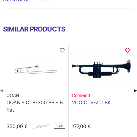
SIMILAR PRODUCTS
◀
▶
OQAN
Coolwind
OQAN - OTB-300 BB - B
VCO CTR-200BK
flat
350,00 €
177,00 €
-12%
395,70 €