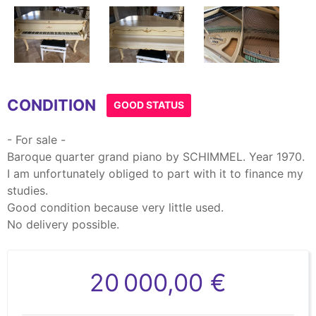
Item
1
CONDITION
of
GOOD STATUS
9
- For sale -
Baroque quarter grand piano by SCHIMMEL. Year 1970.
I am unfortunately obliged to part with it to finance my
studies.
Good condition because very little used.
No delivery possible.
20 000,00 €