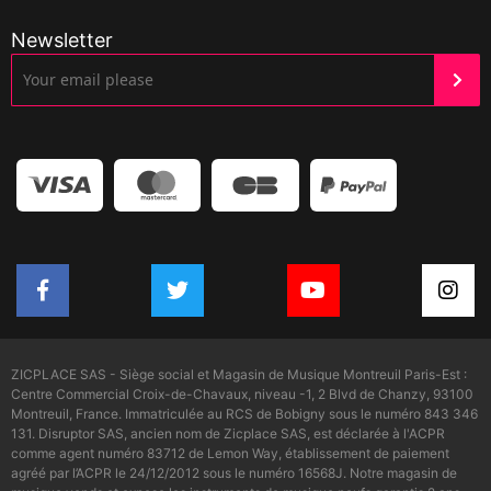
Newsletter
ZICPLACE SAS - Siège social et Magasin de Musique Montreuil Paris-Est :
Centre Commercial Croix-de-Chavaux, niveau -1, 2 Blvd de Chanzy, 93100
Montreuil, France. Immatriculée au RCS de Bobigny sous le numéro 843 346
131. Disruptor SAS, ancien nom de Zicplace SAS, est déclarée à l'ACPR
comme agent numéro 83712 de Lemon Way, établissement de paiement
agréé par l’ACPR le 24/12/2012 sous le numéro 16568J. Notre magasin de