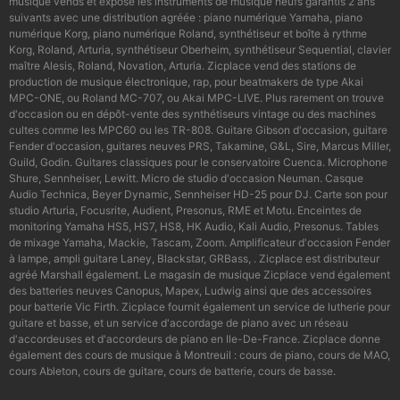
musique vends et expose les instruments de musique neufs garantis 2 ans
suivants avec une distribution agréée : piano numérique Yamaha, piano
numérique Korg, piano numérique Roland, synthétiseur et boîte à rythme
Korg, Roland, Arturia, synthétiseur Oberheim, synthétiseur Sequential, clavier
maître Alesis, Roland, Novation, Arturia. Zicplace vend des stations de
production de musique électronique, rap, pour beatmakers de type Akai
MPC-ONE, ou Roland MC-707, ou Akai MPC-LIVE. Plus rarement on trouve
d'occasion ou en dépôt-vente des synthétiseurs vintage ou des machines
cultes comme les MPC60 ou les TR-808. Guitare Gibson d'occasion, guitare
Fender d'occasion, guitares neuves PRS, Takamine, G&L, Sire, Marcus Miller,
Guild, Godin. Guitares classiques pour le conservatoire Cuenca. Microphone
Shure, Sennheiser, Lewitt. Micro de studio d'occasion Neuman. Casque
Audio Technica, Beyer Dynamic, Sennheiser HD-25 pour DJ. Carte son pour
studio Arturia, Focusrite, Audient, Presonus, RME et Motu. Enceintes de
monitoring Yamaha HS5, HS7, HS8, HK Audio, Kali Audio, Presonus. Tables
de mixage Yamaha, Mackie, Tascam, Zoom. Amplificateur d'occasion Fender
à lampe, ampli guitare Laney, Blackstar, GRBass, . Zicplace est distributeur
agréé Marshall également. Le magasin de musique Zicplace vend également
des batteries neuves Canopus, Mapex, Ludwig ainsi que des accessoires
pour batterie Vic Firth. Zicplace fournit également un service de lutherie pour
guitare et basse, et un service d'accordage de piano avec un réseau
d'accordeuses et d'accordeurs de piano en Ile-De-France. Zicplace donne
également des cours de musique à Montreuil : cours de piano, cours de MAO,
cours Ableton, cours de guitare, cours de batterie, cours de basse.