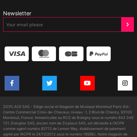
Newsletter
ZICPLACE SAS - Siège social et Magasin de Musique Montreuil Paris-Est :
Centre Commercial Croix-de-Chavaux, niveau -1, 2 Blvd de Chanzy, 93100
Montreuil, France. Immatriculée au RCS de Bobigny sous le numéro 843 346
131. Disruptor SAS, ancien nom de Zicplace SAS, est déclarée à l'ACPR
comme agent numéro 83712 de Lemon Way, établissement de paiement
agréé par l’ACPR le 24/12/2012 sous le numéro 16568J. Notre magasin de