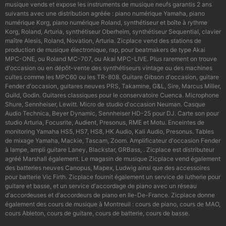
musique vends et expose les instruments de musique neufs garantis 2 ans
suivants avec une distribution agréée : piano numérique Yamaha, piano
numérique Korg, piano numérique Roland, synthétiseur et boîte à rythme
Korg, Roland, Arturia, synthétiseur Oberheim, synthétiseur Sequential, clavier
maître Alesis, Roland, Novation, Arturia. Zicplace vend des stations de
production de musique électronique, rap, pour beatmakers de type Akai
MPC-ONE, ou Roland MC-707, ou Akai MPC-LIVE. Plus rarement on trouve
d'occasion ou en dépôt-vente des synthétiseurs vintage ou des machines
cultes comme les MPC60 ou les TR-808. Guitare Gibson d'occasion, guitare
Fender d'occasion, guitares neuves PRS, Takamine, G&L, Sire, Marcus Miller,
Guild, Godin. Guitares classiques pour le conservatoire Cuenca. Microphone
Shure, Sennheiser, Lewitt. Micro de studio d'occasion Neuman. Casque
Audio Technica, Beyer Dynamic, Sennheiser HD-25 pour DJ. Carte son pour
studio Arturia, Focusrite, Audient, Presonus, RME et Motu. Enceintes de
monitoring Yamaha HS5, HS7, HS8, HK Audio, Kali Audio, Presonus. Tables
de mixage Yamaha, Mackie, Tascam, Zoom. Amplificateur d'occasion Fender
à lampe, ampli guitare Laney, Blackstar, GRBass, . Zicplace est distributeur
agréé Marshall également. Le magasin de musique Zicplace vend également
des batteries neuves Canopus, Mapex, Ludwig ainsi que des accessoires
pour batterie Vic Firth. Zicplace fournit également un service de lutherie pour
guitare et basse, et un service d'accordage de piano avec un réseau
d'accordeuses et d'accordeurs de piano en Ile-De-France. Zicplace donne
également des cours de musique à Montreuil : cours de piano, cours de MAO,
cours Ableton, cours de guitare, cours de batterie, cours de basse.