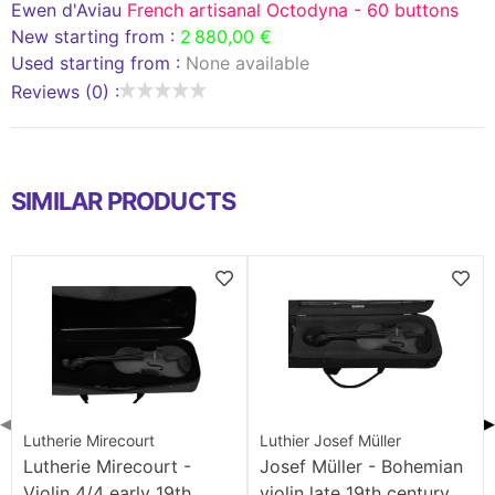
Ewen d'Aviau
French artisanal Octodyna - 60 buttons
New starting from :
2 880,00 €
Used starting from :
None available
Reviews (0) :
SIMILAR PRODUCTS
◀
▶
Lutherie Mirecourt
Luthier Josef Müller
Lutherie Mirecourt -
Josef Müller - Bohemian
Violin 4/4 early 19th
violin late 19th century