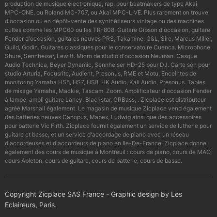
production de musique électronique, rap, pour beatmakers de type Akai
MPC-ONE, ou Roland MC-707, ou Akai MPC-LIVE. Plus rarement on trouve
d'occasion ou en dépôt-vente des synthétiseurs vintage ou des machines
cultes comme les MPC60 ou les TR-808. Guitare Gibson d'occasion, guitare
Fender d'occasion, guitares neuves PRS, Takamine, G&L, Sire, Marcus Miller,
Guild, Godin. Guitares classiques pour le conservatoire Cuenca. Microphone
Shure, Sennheiser, Lewitt. Micro de studio d'occasion Neuman. Casque
Audio Technica, Beyer Dynamic, Sennheiser HD-25 pour DJ. Carte son pour
studio Arturia, Focusrite, Audient, Presonus, RME et Motu. Enceintes de
monitoring Yamaha HS5, HS7, HS8, HK Audio, Kali Audio, Presonus. Tables
de mixage Yamaha, Mackie, Tascam, Zoom. Amplificateur d'occasion Fender
à lampe, ampli guitare Laney, Blackstar, GRBass, . Zicplace est distributeur
agréé Marshall également. Le magasin de musique Zicplace vend également
des batteries neuves Canopus, Mapex, Ludwig ainsi que des accessoires
pour batterie Vic Firth. Zicplace fournit également un service de lutherie pour
guitare et basse, et un service d'accordage de piano avec un réseau
d'accordeuses et d'accordeurs de piano en Ile-De-France. Zicplace donne
également des cours de musique à Montreuil : cours de piano, cours de MAO,
cours Ableton, cours de guitare, cours de batterie, cours de basse.
Copyright Zicplace SAS France - Graphic design by Les
Eclaireurs, Paris.