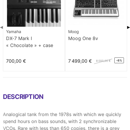
◀
▶
Yamaha
Moog
DX-7 Mark I
Moog One 8v
« Chocolate » + case
700,00 €
7 499,00 €
-6%
8 000,00 €
DESCRIPTION
Analogical tank from the 1978s with which we quickly
spend hours on bass sounds, with 2 synchronizable
VCOs. Rare with less than 650 copies, there is a grey