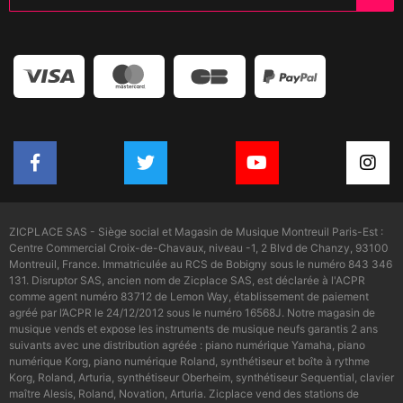
ZICPLACE SAS - Siège social et Magasin de Musique Montreuil Paris-Est :
Centre Commercial Croix-de-Chavaux, niveau -1, 2 Blvd de Chanzy, 93100
Montreuil, France. Immatriculée au RCS de Bobigny sous le numéro 843 346
131. Disruptor SAS, ancien nom de Zicplace SAS, est déclarée à l'ACPR
comme agent numéro 83712 de Lemon Way, établissement de paiement
agréé par l’ACPR le 24/12/2012 sous le numéro 16568J. Notre magasin de
musique vends et expose les instruments de musique neufs garantis 2 ans
suivants avec une distribution agréée : piano numérique Yamaha, piano
numérique Korg, piano numérique Roland, synthétiseur et boîte à rythme
Korg, Roland, Arturia, synthétiseur Oberheim, synthétiseur Sequential, clavier
maître Alesis, Roland, Novation, Arturia. Zicplace vend des stations de